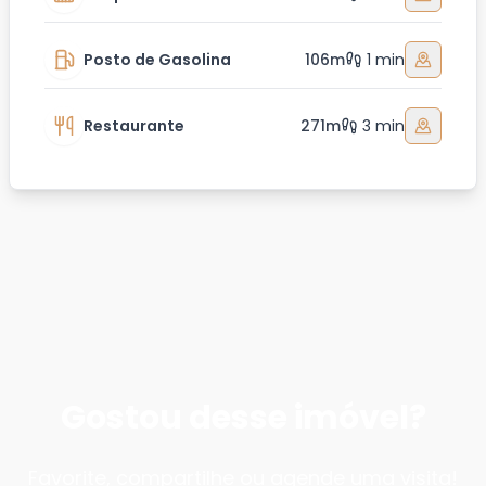
Posto de Gasolina
106m
1 min
Restaurante
271m
3 min
Gostou desse imóvel?
Favorite, compartilhe ou agende uma visita!