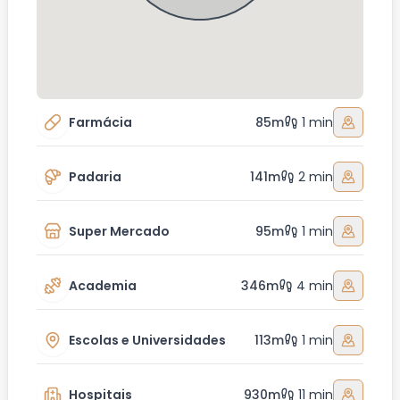
Farmácia
85m
1 min
Padaria
141m
2 min
Super Mercado
95m
1 min
Academia
346m
4 min
Escolas e Universidades
113m
1 min
Hospitais
930m
11 min