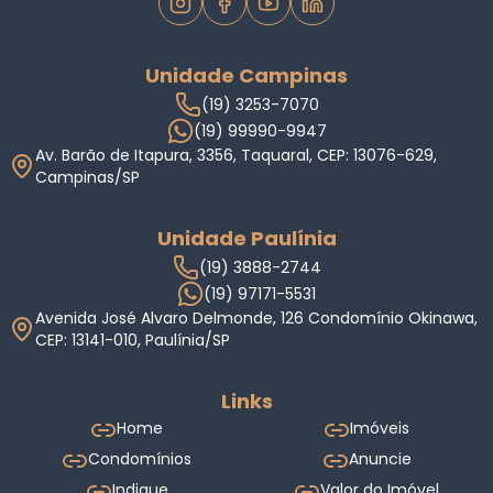
Unidade Campinas
(19) 3253-7070
(19) 99990-9947
Av. Barão de Itapura, 3356, Taquaral, CEP: 13076-629,
Campinas/SP
Unidade Paulínia
(19) 3888-2744
(19) 97171-5531
Avenida José Alvaro Delmonde, 126 Condomínio Okinawa,
CEP: 13141-010, Paulínia/SP
Links
Home
Imóveis
Condomínios
Anuncie
Indique
Valor do Imóvel