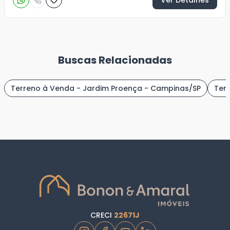
Ver Detalhes
Buscas Relacionadas
Terreno à Venda - Jardim Proença - Campinas/SP
Ter
CRECI
22671J