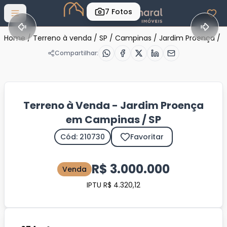
7
Fotos
Abrir menu
Home
/
Terreno à venda
/
SP
/
Campinas
/
Jardim Proença
/
C
Compartilhar:
Terreno à Venda - Jardim Proença
em Campinas / SP
Cód: 210730
Favoritar
R$ 3.000.000
Venda
IPTU R$ 4.320,12