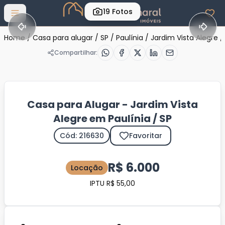
19
Fotos
Abrir menu
Home
/
Casa para alugar
/
SP
/
Paulínia
/
Jardim Vista Alegre
/
Compartilhar:
Casa para Alugar - Jardim Vista
Alegre em Paulínia / SP
Cód: 216630
Favoritar
R$ 6.000
Locação
IPTU R$ 55,00