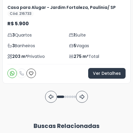
Casa para Alugar - Jardim Fortaleza, Paulínia/ SP
Cód. 216733
R$ 5.900
3
Quartos
1
Suíte
3
Banheiros
5
Vagas
203
m²
Privativo
275
m²
Total
Ver Detalhes
Buscas Relacionadas