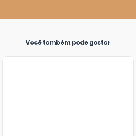
Você também pode gostar
Veja
Mais
+
11
foto
s