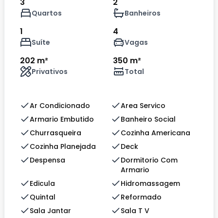
3
2
Quartos
Banheiros
1
4
Suíte
Vagas
202 m²
350 m²
Privativos
Total
Ar Condicionado
Area Servico
Armario Embutido
Banheiro Social
Churrasqueira
Cozinha Americana
Cozinha Planejada
Deck
Despensa
Dormitorio Com
Armario
Edicula
Hidromassagem
Quintal
Reformado
Sala Jantar
Sala T V