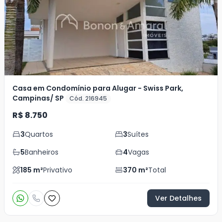
Casa em Condomínio para Alugar - Swiss Park,
Campinas/ SP
Cód. 216945
R$ 8.750
3
Quartos
3
Suítes
5
Banheiros
4
Vagas