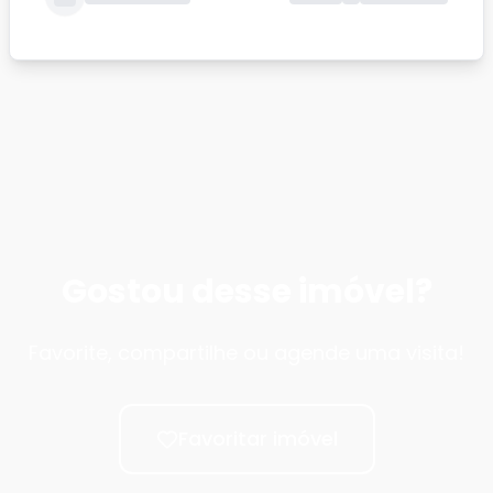
Posto de Gasolina
1.6km
3 min
Restaurante
882m
11 min
Gostou desse imóvel?
Favorite, compartilhe ou agende uma visita!