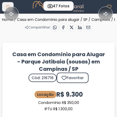
47
Fotos
Abrir menu
Home
/
Casa em Condomínio para alugar
/
SP
/
Campinas
/
P
Compartilhar:
Casa em Condomínio para Alugar
- Parque Jatibaia (sousas) em
Campinas / SP
Cód: 216716
Favoritar
R$ 9.300
Locação
Condomínio R$ 350,00
IPTU R$ 1.300,00