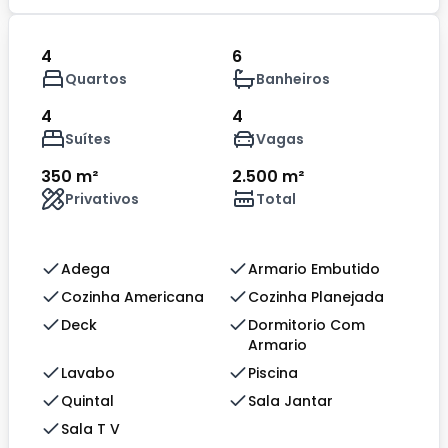
4
6
Quartos
Banheiros
4
4
Suítes
Vagas
350 m²
2.500 m²
Privativos
Total
Adega
Armario Embutido
Cozinha Americana
Cozinha Planejada
Deck
Dormitorio Com
Armario
Lavabo
Piscina
Quintal
Sala Jantar
Sala T V