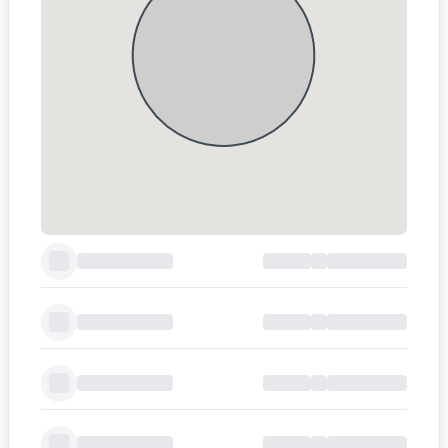
Farmácia
1.7km
3 min
Padaria
1.6km
3 min
Super Mercado
1.6km
3 min
Escolas e Universidades
928m
11 min