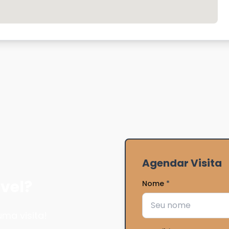
Agendar Visita
vel?
Nome
*
ma visita!