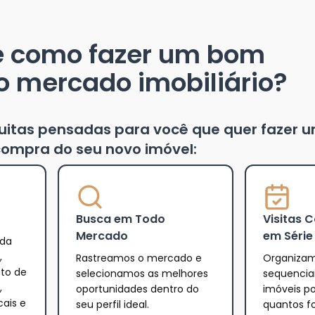
e como fazer um bom
o mercado imobiliário?
tuitas pensadas para você que quer fazer 
ompra do seu novo imóvel:
Busca em Todo
Visitas 
Mercado
em Série
 da
,
Rastreamos o mercado e
Organizam
eto de
selecionamos as melhores
sequencia
,
oportunidades dentro do
imóveis po
cais e
seu perfil ideal.
quantos f