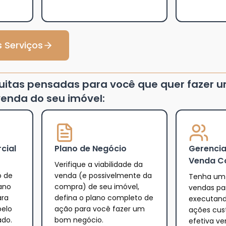
 Serviços
tuitas pensadas para você que quer fazer 
enda do seu imóvel:
cial
Plano de Negócio
Gerenci
Venda C
Verifique a viabilidade da
o de
venda (e possivelmente da
Tenha um 
ano
compra) de seu imóvel,
vendas par
ara
defina o plano completo de
executand
pelo
ação para você fazer um
ações cus
ado.
bom negócio.
efetiva v