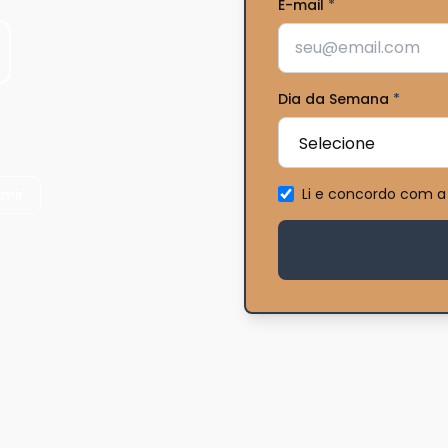
E-mail
*
Dia da Semana
*
Li e concordo com a
imir