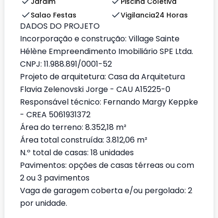
Jardim
Piscina Coletiva
Salao Festas
Vigilancia24 Horas
DADOS DO PROJETO
Incorporação e construção: Village Sainte
Hélène Empreendimento Imobiliário SPE Ltda.
CNPJ: 11.988.891/0001-52
Projeto de arquitetura: Casa da Arquitetura
Flavia Zelenovski Jorge - CAU A15225-0
Responsável técnico: Fernando Margy Keppke
- CREA 5061931372
Área do terreno: 8.352,18 m²
Área total construída: 3.812,06 m²
N.º total de casas: 18 unidades
Pavimentos: opções de casas térreas ou com
2 ou 3 pavimentos
Vaga de garagem coberta e/ou pergolado: 2
por unidade.