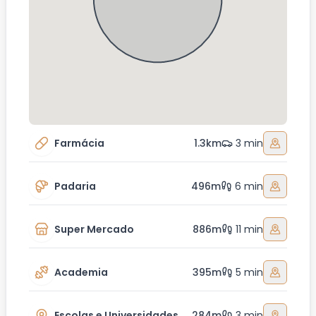
Farmácia
1.3km
3 min
Padaria
496m
6 min
Super Mercado
886m
11 min
Academia
395m
5 min
Escolas e Universidades
284m
3 min