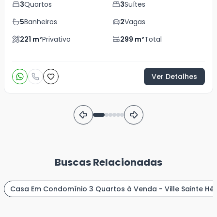
3
Quartos
3
Suítes
5
Banheiros
2
Vagas
221
m²
Privativo
299
m²
Total
Ver Detalhes
Buscas Relacionadas
Casa Em Condomínio 3 Quartos à Venda - Ville Sainte Hé