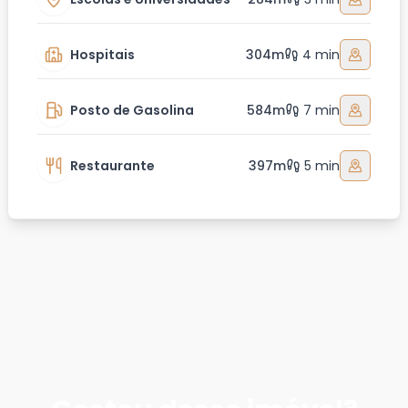
Hospitais
304m
4 min
Posto de Gasolina
584m
7 min
Restaurante
397m
5 min