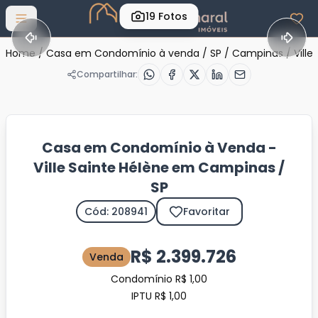
19
Fotos
Abrir menu
Home
/
Casa em Condomínio à venda
/
SP
/
Campinas
/
Ville
Compartilhar:
Casa em Condomínio à Venda -
Ville Sainte Hélène em Campinas /
SP
Cód: 208941
Favoritar
R$ 2.399.726
Venda
Condomínio R$ 1,00
IPTU R$ 1,00