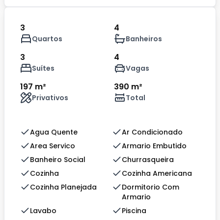
3
4
Quartos
Banheiros
3
4
Suítes
Vagas
197 m²
390 m²
Privativos
Total
Agua Quente
Ar Condicionado
Area Servico
Armario Embutido
Banheiro Social
Churrasqueira
Cozinha
Cozinha Americana
Cozinha Planejada
Dormitorio Com
Armario
Lavabo
Piscina