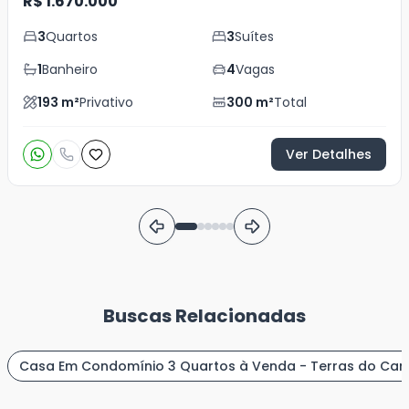
R$ 1.670.000
3
Quartos
3
Suítes
1
Banheiro
4
Vagas
193
m²
Privativo
300
m²
Total
Ver Detalhes
Buscas Relacionadas
Casa Em Condomínio 3 Quartos à Venda - Terras do Canci