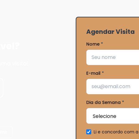
Agendar Visita
vel?
Nome
*
ma visita!
E-mail
*
Dia da Semana
*
Li e concordo com a
imir