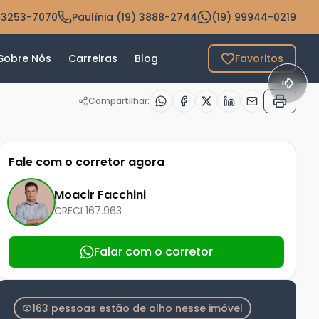
 3253-7070
Paulínia (19) 3888-2744
(19) 99944-0219
Sobre Nós
Carreiras
Blog
Favoritos
Compartilhar:
Fale com o corretor agora
Moacir Facchini
CRECI
167.963
Falar com o corretor
163 pessoas estão de olho nesse imóvel