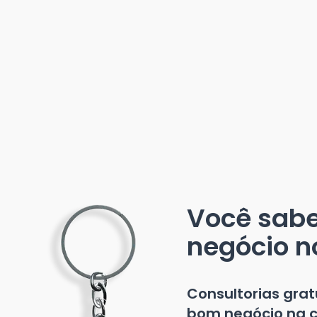
Você sab
negócio n
Consultorias gra
bom negócio na c