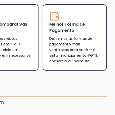
Comparativas
Melhor Forma de
Pagamento
os visitas
Definimos as formas de
is em 4 a 8
pagamento mais
r ciclo em
vantajosas para você — à
orem necessários.
vista, financiamento, FGTS,
consórcio ou permuta.
um