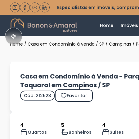
Especialistas em imóveis, comprom
Home
Imóveis
Home
/
Casa em Condomínio à venda
/
SP
/
Campinas
/
P
Casa em Condomínio à Venda - Par
Taquaral em Campinas / SP
Cód: 212623
Favoritar
4
5
4
Quartos
Banheiros
Suítes