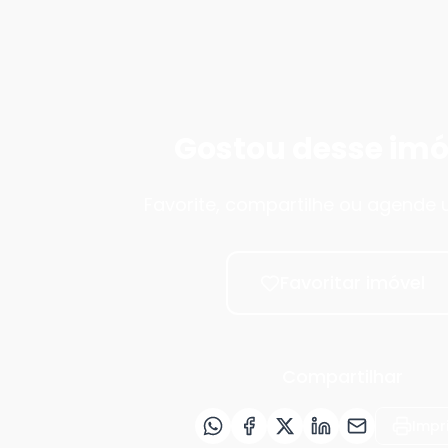
Gostou desse imó
Favorite, compartilhe ou agende u
Favoritar imóvel
Compartilhar
Impr