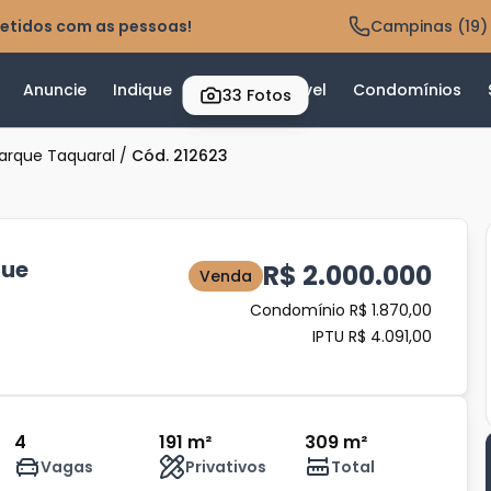
etidos com as pessoas!
Campinas (19)
Anuncie
Indique
Valor do Imóvel
Condomínios
33
Fotos
arque Taquaral
/
Cód. 212623
que
R$ 2.000.000
Venda
Condomínio R$ 1.870,00
IPTU R$ 4.091,00
4
191 m²
309 m²
Vagas
Privativos
Total