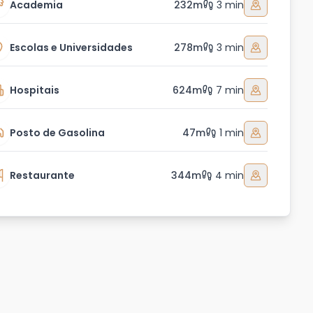
Academia
232m
3 min
Escolas e Universidades
278m
3 min
Hospitais
624m
7 min
Posto de Gasolina
47m
1 min
Restaurante
344m
4 min