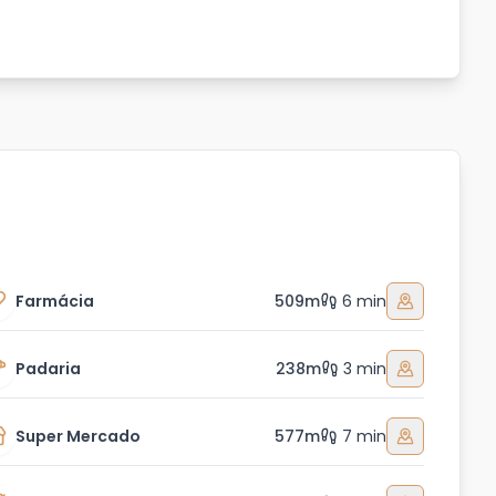
Farmácia
509m
6 min
Padaria
238m
3 min
Super Mercado
577m
7 min