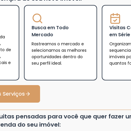
Busca em Todo
Visitas 
Mercado
em Série
 da
,
Rastreamos o mercado e
Organizam
eto de
selecionamos as melhores
sequencia
,
oportunidades dentro do
imóveis po
cais e
seu perfil ideal.
quantos f
 Serviços
tuitas pensadas para você que quer fazer 
enda do seu imóvel: