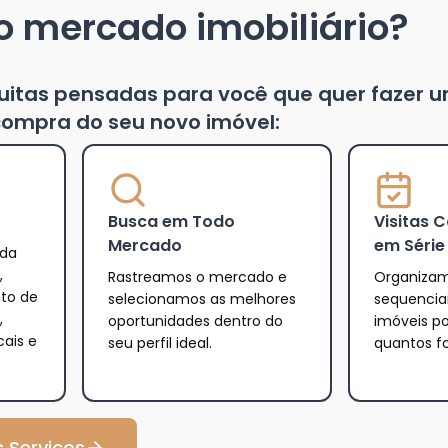
o mercado imobiliário?
tuitas pensadas para você que quer fazer 
ompra do seu novo imóvel:
Busca em Todo
Visitas 
Mercado
em Série
 da
,
Rastreamos o mercado e
Organizam
eto de
selecionamos as melhores
sequencia
,
oportunidades dentro do
imóveis po
cais e
seu perfil ideal.
quantos f
 Serviços