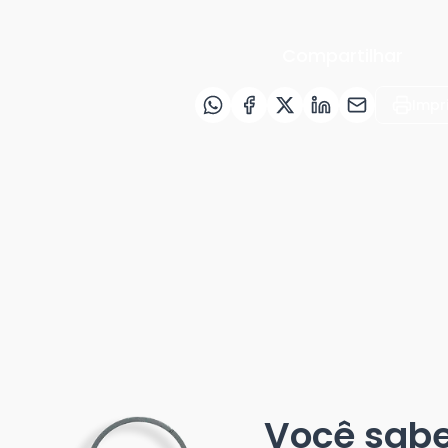
Compartilhar
Impr
Você sab