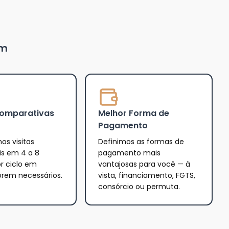
um
Comparativas
Melhor Forma de
Pagamento
os visitas
Definimos as formas de
is em 4 a 8
pagamento mais
r ciclo em
vantajosas para você — à
orem necessários.
vista, financiamento, FGTS,
consórcio ou permuta.