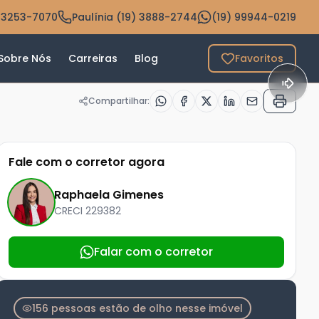
 3253-7070
Paulínia (19) 3888-2744
(19) 99944-0219
Sobre Nós
Carreiras
Blog
Favoritos
Compartilhar:
Fale com o corretor agora
Raphaela Gimenes
CRECI
229382
Falar com o corretor
156 pessoas estão de olho nesse imóvel