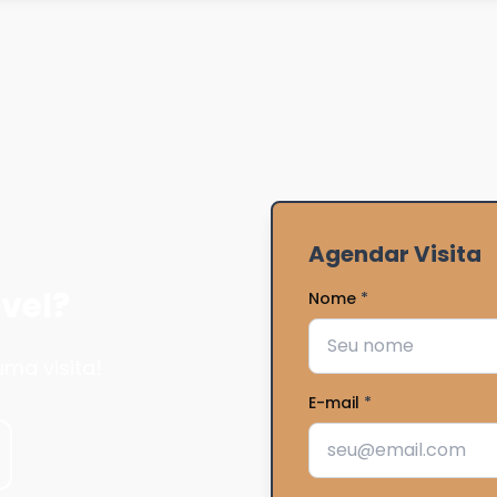
Agendar Visita
vel?
Nome
*
ma visita!
E-mail
*