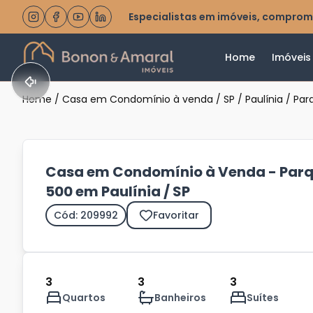
Especialistas em imóveis, comprom
Home
Imóveis
Home
/
Casa em Condomínio à venda
/
SP
/
Paulínia
/
Parq
Casa em Condomínio à Venda - Parqu
500 em Paulínia / SP
Cód: 209992
Favoritar
3
3
3
Quartos
Banheiros
Suítes