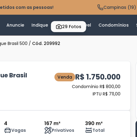
etidos com as pessoas!
Campinas (19)
Anuncie
Indique
Valor do Imóvel
Condomínios
29
Fotos
ue Brasil 500
/
Cód. 209992
e Brasil
R$ 1.750.000
Venda
Condomínio R$ 800,00
IPTU R$ 711,00
4
167 m²
390 m²
Vagas
Privativos
Total