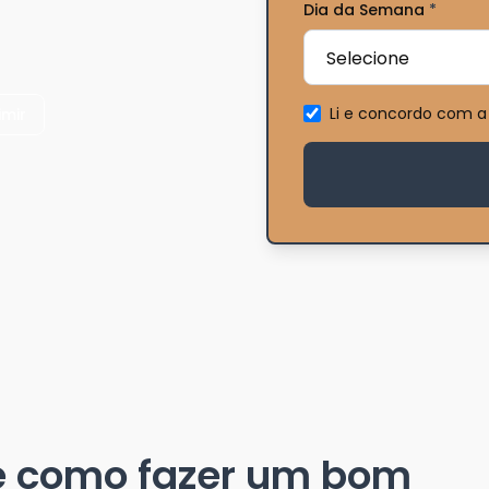
Dia da Semana
*
Li e concordo com a
imir
e como fazer um bom