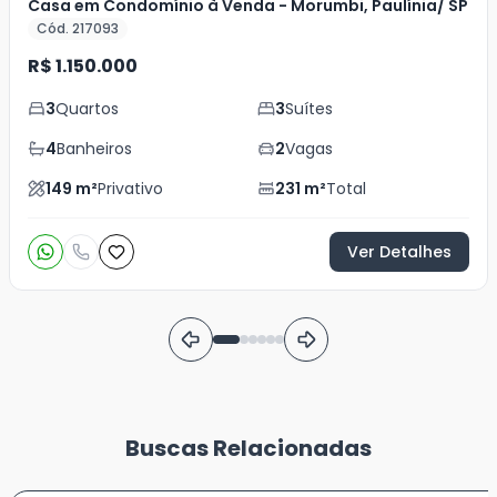
Casa em Condomínio à Venda - Morumbi, Paulínia/ SP
Cód. 217093
R$ 1.150.000
3
Quartos
3
Suítes
4
Banheiros
2
Vagas
149
m²
Privativo
231
m²
Total
Ver Detalhes
Buscas Relacionadas