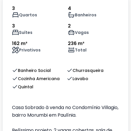
3
4
Quartos
Banheiros
3
2
Suítes
Vagas
162 m²
236 m²
Privativos
Total
Banheiro Social
Churrasqueira
Cozinha Americana
Lavabo
Quintal
Casa Sobrado à venda no Condomínio Villagio,
bairro Morumbi em Paulínia.
Belíssimo projeto, 2 vagas cobertas, sala de