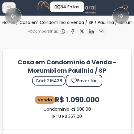
34
Fotos
Abrir menu
Home
/
Casa em Condomínio à venda
/
SP
/
Paulínia
/
Morum
Compartilhar:
Casa em Condomínio à Venda -
Morumbi em Paulínia / SP
Cód: 216438
Favoritar
R$ 1.090.000
Venda
Condomínio R$ 600,00
IPTU R$ 357,00