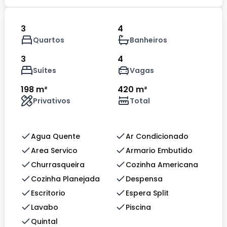
3
4
Quartos
Banheiros
3
4
Suítes
Vagas
198 m²
420 m²
Privativos
Total
Agua Quente
Ar Condicionado
Area Servico
Armario Embutido
Churrasqueira
Cozinha Americana
Cozinha Planejada
Despensa
Escritorio
Espera Split
Lavabo
Piscina
Quintal