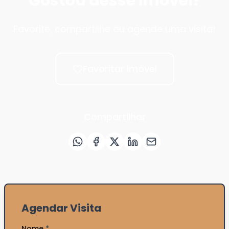
Gostou desse imóvel?
Favorite, compartilhe ou agende uma visita!
Favoritar imóvel
Compartilhar
Agendar Visita
Nome
*