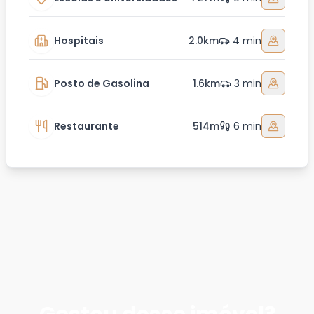
Hospitais
2.0km
4 min
Posto de Gasolina
1.6km
3 min
Restaurante
514m
6 min