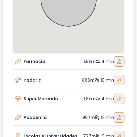
Farmácia
1.8km
4 min
Padaria
866m
10 min
Super Mercado
1.8km
4 min
Academia
967m
12 min
Escolas e Universidades
727m
9 min