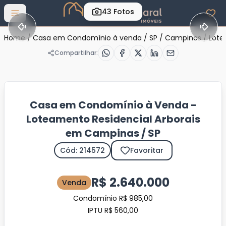
43
Fotos
Abrir menu
Home
/
Casa em Condomínio à venda
/
SP
/
Campinas
/
Lote
Compartilhar:
Casa em Condomínio à Venda -
Loteamento Residencial Arborais
em Campinas / SP
Cód: 214572
Favoritar
R$ 2.640.000
Venda
Condomínio R$ 985,00
IPTU R$ 560,00