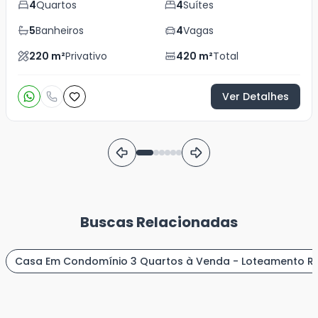
4
Quartos
4
Suítes
5
Banheiros
4
Vagas
220
m²
Privativo
420
m²
Total
Ver Detalhes
Buscas Relacionadas
Casa Em Condomínio 3 Quartos à Venda - Loteamento Res