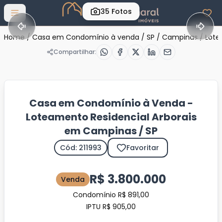
35
Fotos
Abrir menu
Home
/
Casa em Condomínio à venda
/
SP
/
Campinas
/
Lote
Compartilhar:
Casa em Condomínio à Venda -
Loteamento Residencial Arborais
em Campinas / SP
Cód: 211993
Favoritar
R$ 3.800.000
Venda
Condomínio R$ 891,00
IPTU R$ 905,00