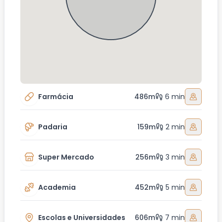
Farmácia
486m
6 min
Padaria
159m
2 min
Super Mercado
256m
3 min
Academia
452m
5 min
Escolas e Universidades
606m
7 min