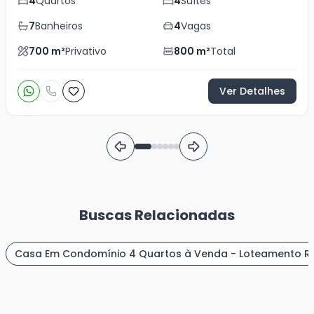
4
Quartos
4
Suítes
7
Banheiros
4
Vagas
700
m²
Privativo
800
m²
Total
Ver Detalhes
Buscas Relacionadas
Casa Em Condomínio 4 Quartos à Venda - Loteamento Re