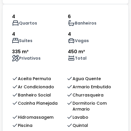
4
6
Quartos
Banheiros
4
4
Suítes
Vagas
335 m²
450 m²
Privativos
Total
Aceita Permuta
Agua Quente
Ar Condicionado
Armario Embutido
Banheiro Social
Churrasqueira
Cozinha Planejada
Dormitorio Com
Armario
Hidromassagem
Lavabo
Piscina
Quintal