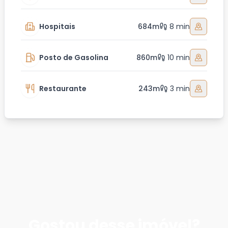
Hospitais
684m
8 min
Posto de Gasolina
860m
10 min
Restaurante
243m
3 min
Gostou desse imóvel?