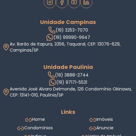
Unidade Campinas
(19) 3253-7070
(19) 99990-9947
Av. Barão de Itapura, 3356, Taquaral, CEP: 13076-629,
Campinas/SP
Unidade Paulínia
(19) 3888-2744
(19) 97171-5531
Avenida José Alvaro Delmonde, 126 Condomínio Okinawa,
CEP: 13141-010, Paulínia/SP
Links
Home
Imóveis
Condomínios
Anuncie