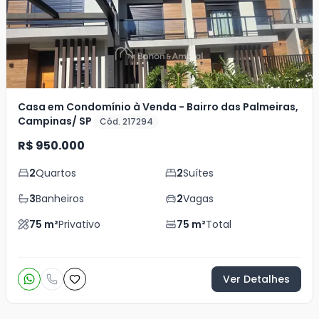
Casa em Condomínio à Venda - Bairro das Palmeiras,
Campinas/ SP
Cód. 217294
R$ 950.000
2
Quartos
2
Suítes
3
Banheiros
2
Vagas
75
m²
Privativo
75
m²
Total
Ver Detalhes