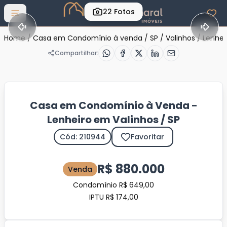
22
Fotos
Abrir menu
Home
/
Casa em Condomínio à venda
/
SP
/
Valinhos
/
Lenhei
Compartilhar:
Casa em Condomínio à Venda -
Lenheiro em Valinhos / SP
Cód: 210944
Favoritar
R$ 880.000
Venda
Condomínio R$ 649,00
IPTU R$ 174,00