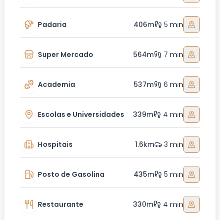
Padaria
406m
5 min
Super Mercado
564m
7 min
Academia
537m
6 min
Escolas e Universidades
339m
4 min
Hospitais
1.6km
3 min
Posto de Gasolina
435m
5 min
Restaurante
330m
4 min