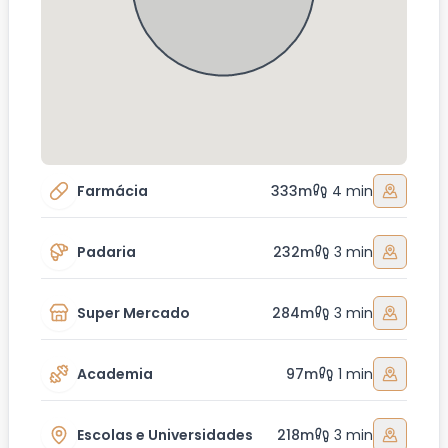
Farmácia
333m
4 min
Padaria
232m
3 min
Super Mercado
284m
3 min
Academia
97m
1 min
Escolas e Universidades
218m
3 min