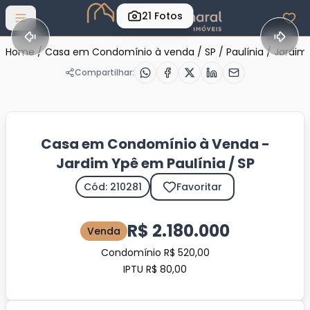
21
Fotos
Abrir menu
Home
/
Casa em Condomínio à venda
/
SP
/
Paulínia
/
Jardim
Compartilhar:
Casa em Condomínio à Venda -
Jardim Ypê em Paulínia / SP
Cód: 210281
Favoritar
R$ 2.180.000
Venda
Condomínio R$ 520,00
IPTU R$ 80,00