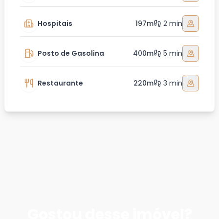
Hospitais
197m
2 min
Posto de Gasolina
400m
5 min
Restaurante
220m
3 min
Gostou desse imóvel?