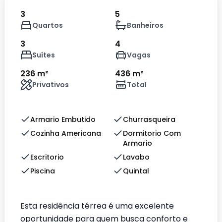
3
5
Quartos
Banheiros
3
4
Suítes
Vagas
236 m²
436 m²
Privativos
Total
Armario Embutido
Churrasqueira
Cozinha Americana
Dormitorio Com
Armario
Escritorio
Lavabo
Piscina
Quintal
Esta residência térrea é uma excelente
oportunidade para quem busca conforto e