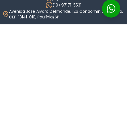
(19) 97171-5531
Avenida José Alvaro Delmonde, 126 Condomínio Okinawa,
CEP: 13141-010, Paulínia/SP
Links
Home
Imóveis
Condomínios
Anuncie
Indique
Valor do Imóvel
Sobre Nós
Carreiras
Blog
Termos de Uso
Política de Privacidade
Sites para Imobiliárias
© 2026 Keyspot. Todos os direitos reservados.