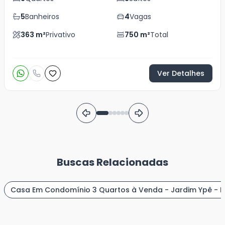
5
Banheiros
4
Vagas
363
m²
Privativo
750
m²
Total
Ver Detalhes
Buscas Relacionadas
Casa Em Condomínio 3 Quartos à Venda - Jardim Ypê - Pa