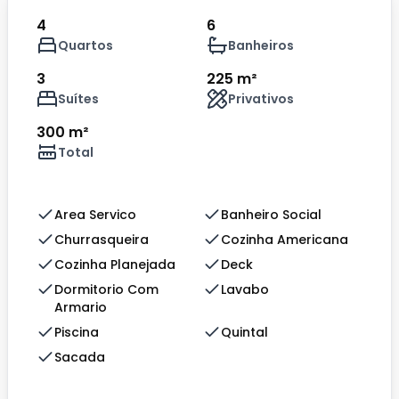
4
6
Quartos
Banheiros
3
225 m²
Suítes
Privativos
300 m²
Total
Area Servico
Banheiro Social
Churrasqueira
Cozinha Americana
Cozinha Planejada
Deck
Dormitorio Com
Lavabo
Armario
Piscina
Quintal
Sacada