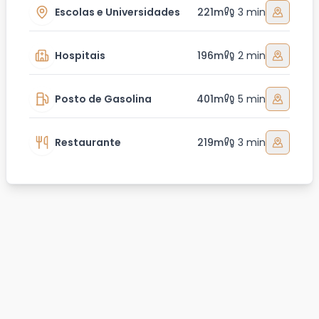
Escolas e Universidades
221m
3 min
Hospitais
196m
2 min
Posto de Gasolina
401m
5 min
Restaurante
219m
3 min