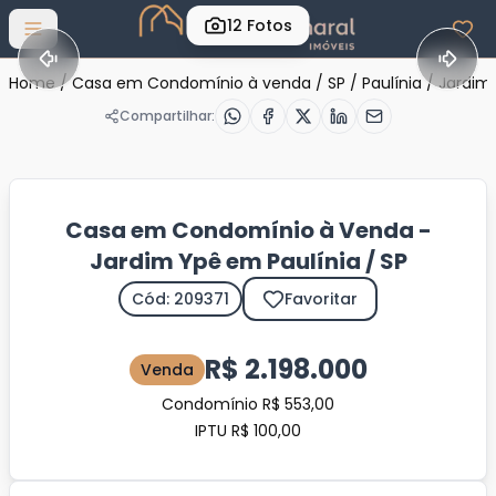
12
Fotos
Abrir menu
Home
/
Casa em Condomínio à venda
/
SP
/
Paulínia
/
Jardim
Compartilhar:
Casa em Condomínio à Venda -
Jardim Ypê em Paulínia / SP
Cód: 209371
Favoritar
R$ 2.198.000
Venda
Condomínio R$ 553,00
IPTU R$ 100,00