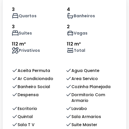
3
4
Quartos
Banheiros
3
2
Suítes
Vagas
112 m²
112 m²
Privativos
Total
Aceita Permuta
Agua Quente
Ar Condicionado
Area Servico
Banheiro Social
Cozinha Planejada
Despensa
Dormitorio Com
Armario
Escritorio
Lavabo
Quintal
Sala Armarios
Sala T V
Suite Master