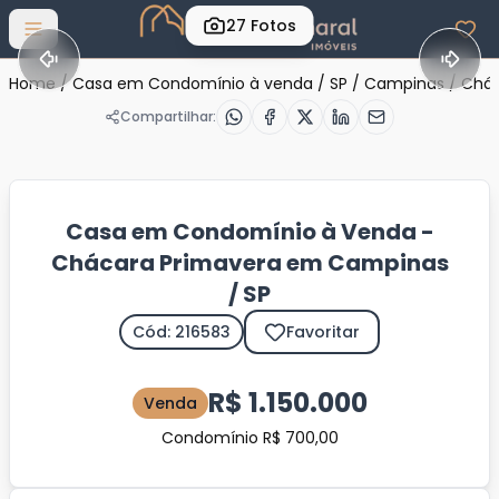
27
Fotos
Abrir menu
Home
/
Casa em Condomínio à venda
/
SP
/
Campinas
/
Chác
Compartilhar:
Casa em Condomínio à Venda -
Chácara Primavera em Campinas
/ SP
Cód: 216583
Favoritar
R$ 1.150.000
Venda
Condomínio R$ 700,00