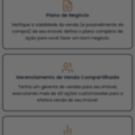
Plano de Negócio
Verifique a viabilidade da venda (e possivelmente da
compra) de seu imóvel, defina o plano completo de
ação para você fazer um bom negócio.
Gerenciamento de Venda Compartilhada
Tenha um gerente de vendas para seu imóvel,
executando mais de 40 ações customizadas para a
efetiva venda de seu imóvel.