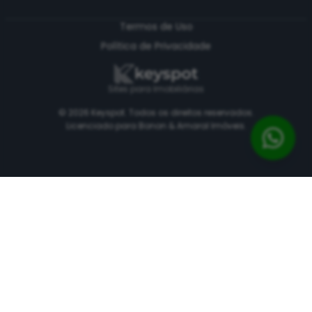
Termos de Uso
Política de Privacidade
Sites para Imobiliárias
© 2026 Keyspot. Todos os direitos reservados.
Licenciado para Bonon & Amaral Imóveis.
Ao acessar este site, você concorda com nossos
Termos de Uso
e
Política de Privacidade
.
Recusar
Aceitar