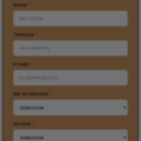
Nome
*
Telefone
*
E-mail
*
Dia da Semana
*
Horário
*