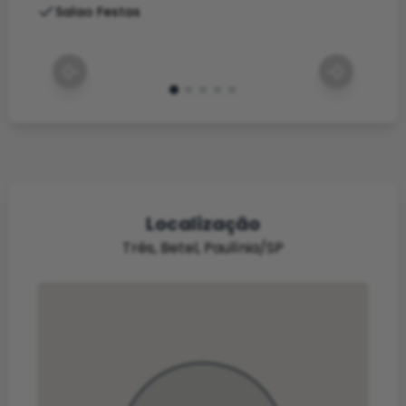
Salao Festas
Localização
Três, Betel, Paulínia/SP