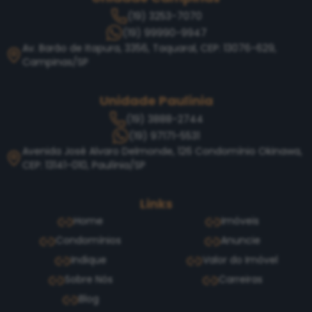
(19) 3253-7070
(19) 99990-9947
Av. Barão de Itapura, 3356, Taquaral, CEP: 13076-629,
Campinas/SP
Unidade Paulínia
(19) 3888-2744
(19) 97171-5531
Avenida José Alvaro Delmonde, 126 Condomínio Okinawa,
CEP: 13141-010, Paulínia/SP
Links
Home
Imóveis
Condomínios
Anuncie
Indique
Valor do Imóvel
Sobre Nós
Carreiras
Blog