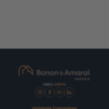
CRECI
22671J
Unidade Campinas