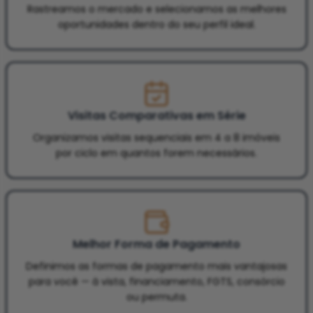
Rastreamos o mercado e selecionamos as melhores
oportunidades dentro do seu perfil ideal.
Visitas Comparativas em Série
Organizamos visitas sequenciais em 4 a 8 imóveis
por ciclo em quantos forem necessários.
Melhor Forma de Pagamento
Definimos as formas de pagamento mais vantajosas
para você — à vista, financiamento, FGTS, consórcio
ou permuta.