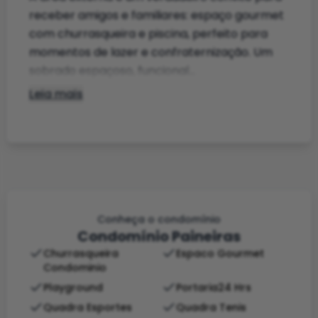
receber amigos e familiares: espaço gourmet
com churrasqueira e piscina, perfeito para
momentos de lazer e confraternização. Um
sobrado espaçoso, funcional...
Leia mais
Conheça o condomínio
Condomínio Paineiras
Churrasqueira
Espaco Gourmet
Condominio
Playground
Portaria24 Hrs
Quadra Esportes
Quadra Tenis