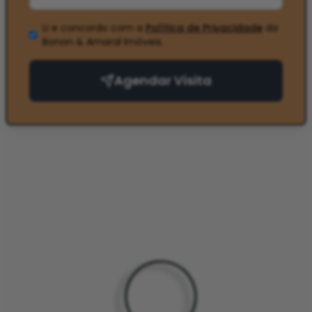
Li e concordo com a
Política de Privacidade
da
Bonon & Amaral Imóveis
.
Agendar Visita