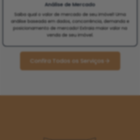
Análise de Mercado
Saiba qual o valor de mercado de seu imóvel! Uma
análise baseada em dados, concorrência, demanda e
posicionamento de mercado! Extraia maior valor na
venda de seu imóvel.
Confira Todos os Serviços