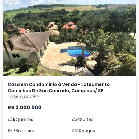
Casa em Condomínio à Venda - Loteamento
Caminhos De San Conrado, Campinas/ SP
Cód. CA012757
R$ 3.000.000
6
Quartos
4
Suítes
7
Banheiros
10
Vagas