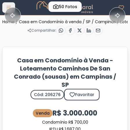
50
Fotos
Abrir menu
Home
/
Casa em Condomínio à venda
/
SP
/
Campinas
/
Lote
Compartilhar:
Casa em Condomínio à Venda -
Loteamento Caminhos De San
Conrado (sousas) em Campinas /
SP
Cód: 206276
Favoritar
R$ 3.000.000
Venda
Condomínio R$ 700,00
IPTU R$ 1.687,00