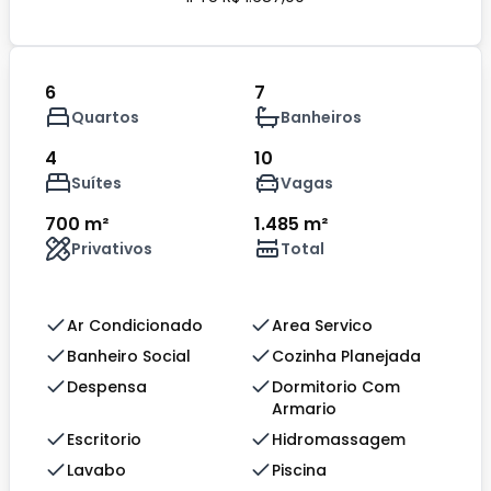
6
7
Quartos
Banheiros
4
10
Suítes
Vagas
700 m²
1.485 m²
Privativos
Total
Ar Condicionado
Area Servico
Banheiro Social
Cozinha Planejada
Despensa
Dormitorio Com
Armario
Escritorio
Hidromassagem
Lavabo
Piscina