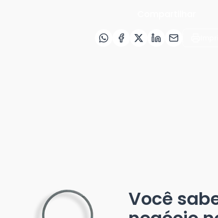
Compartilhar
Impr
Você sab