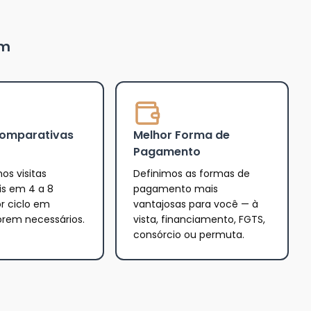
um
Comparativas
Melhor Forma de
Pagamento
os visitas
Definimos as formas de
is em 4 a 8
pagamento mais
r ciclo em
vantajosas para você — à
orem necessários.
vista, financiamento, FGTS,
consórcio ou permuta.