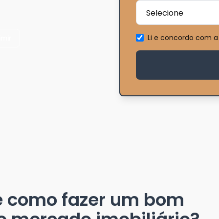
Li e concordo com a
imir
e como fazer um bom