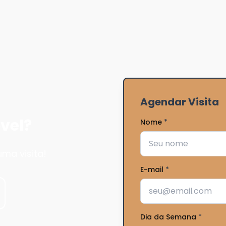
Agendar Visita
vel?
Nome
*
ma visita!
E-mail
*
Dia da Semana
*