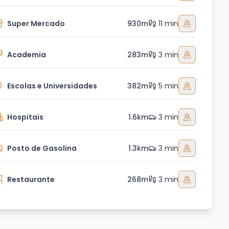
Super Mercado
930m
11 min
Academia
283m
3 min
Escolas e Universidades
382m
5 min
Hospitais
1.6km
3 min
Posto de Gasolina
1.3km
3 min
Restaurante
268m
3 min