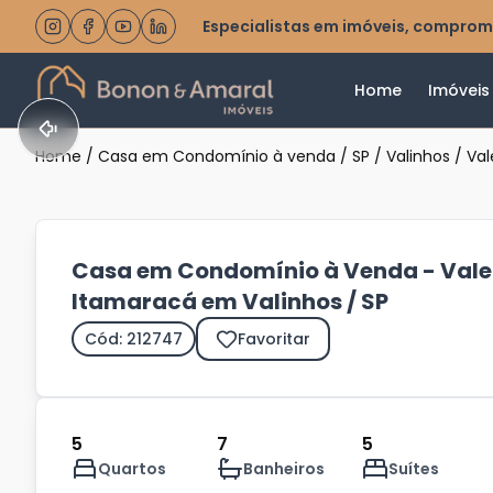
Especialistas em imóveis, comprom
Home
Imóveis
Home
/
Casa em Condomínio à venda
/
SP
/
Valinhos
/
Val
Casa em Condomínio à Venda - Vale
Itamaracá em Valinhos / SP
Cód: 212747
Favoritar
5
7
5
Quartos
Banheiros
Suítes