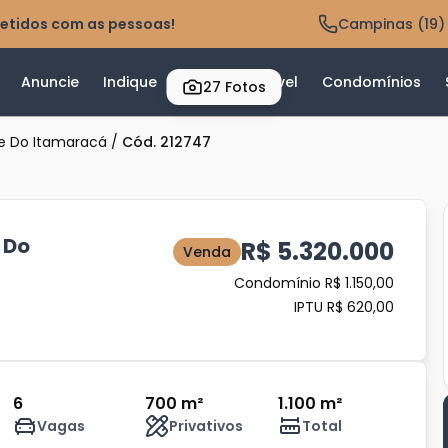
etidos com as pessoas!
Campinas (19)
Anuncie
Indique
Valor do Imóvel
Condomínios
27
Fotos
e Do Itamaracá
/
Cód. 212747
 Do
R$ 5.320.000
Venda
Condomínio R$ 1.150,00
IPTU R$ 620,00
6
700 m²
1.100 m²
Vagas
Privativos
Total