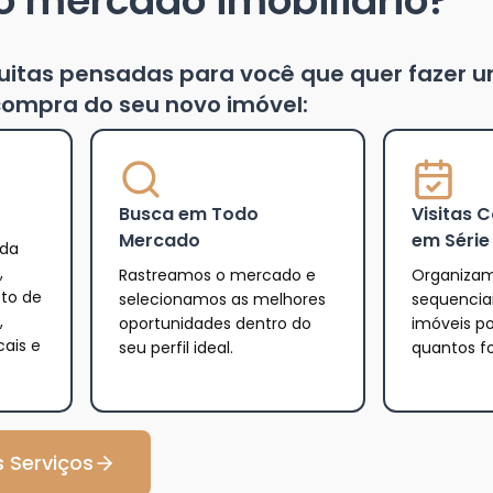
o mercado imobiliário?
tuitas pensadas para você que quer fazer 
ompra do seu novo imóvel:
Busca em Todo
Visitas 
Mercado
em Série
 da
,
Rastreamos o mercado e
Organizam
eto de
selecionamos as melhores
sequencia
,
oportunidades dentro do
imóveis po
cais e
seu perfil ideal.
quantos f
 Serviços