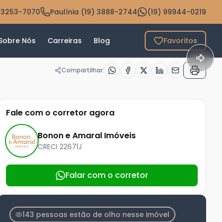
 3253-7070
Paulínia (19) 3888-2744
(19) 99944-0219
Sobre Nós
Carreiras
Blog
Favoritos
Compartilhar:
Fale com o corretor agora
Bonon e Amaral Imóveis
CRECI
22671J
Falar com o corretor
143 pessoas estão de olho nesse imóvel