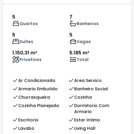
5
7
Quartos
Banheiros
5
5
Suítes
Vagas
1.150,31 m²
5.185 m²
Privativos
Total
Ar Condicionado
Area Servico
Armario Embutido
Banheiro Social
Churrasqueira
Cozinha
Cozinha Planejada
Dormitorio Com
Armario
Escritorio
Estar Intimo
Lavabo
Living Hall