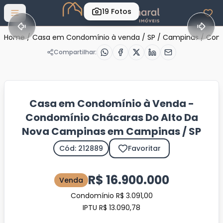
19
Fotos
Abrir menu
Home
/
Casa em Condomínio à venda
/
SP
/
Campinas
/
Cond
Compartilhar:
Casa em Condomínio à Venda -
Condomínio Chácaras Do Alto Da
Nova Campinas em Campinas / SP
Cód: 212889
Favoritar
R$ 16.900.000
Venda
Condomínio R$ 3.091,00
IPTU R$ 13.090,78