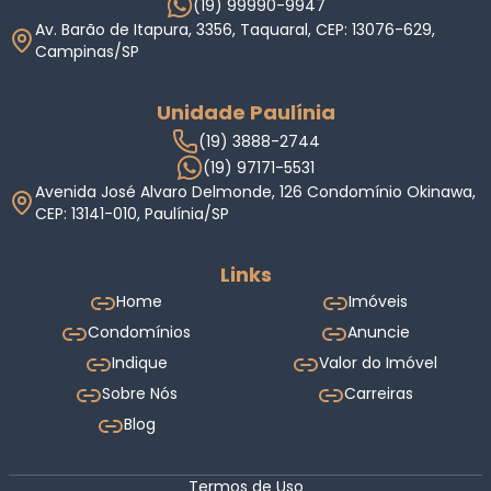
(19) 99990-9947
Av. Barão de Itapura, 3356, Taquaral, CEP: 13076-629,
Campinas/SP
Unidade Paulínia
(19) 3888-2744
(19) 97171-5531
Avenida José Alvaro Delmonde, 126 Condomínio Okinawa,
CEP: 13141-010, Paulínia/SP
Links
Home
Imóveis
Condomínios
Anuncie
Indique
Valor do Imóvel
Sobre Nós
Carreiras
Blog
Termos de Uso