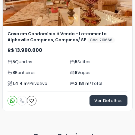
Casa em Condomínio à Venda - Loteamento
Alphaville Campinas, Campinas/ SP
Cód. 210666
R$ 13.990.000
5
Quartos
5
Suítes
8
Banheiros
8
Vagas
1.414
m²
Privativo
2.181
m²
Total
Ver Detalhes