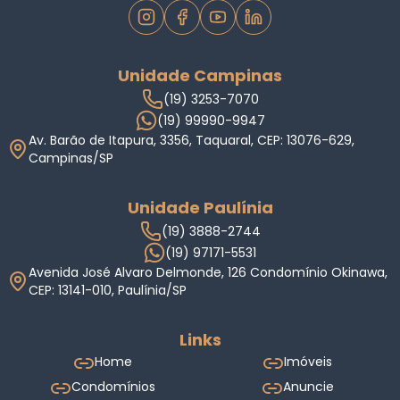
Unidade Campinas
(19) 3253-7070
(19) 99990-9947
Av. Barão de Itapura, 3356, Taquaral, CEP: 13076-629,
Campinas/SP
Unidade Paulínia
(19) 3888-2744
(19) 97171-5531
Avenida José Alvaro Delmonde, 126 Condomínio Okinawa,
CEP: 13141-010, Paulínia/SP
Links
Home
Imóveis
Condomínios
Anuncie