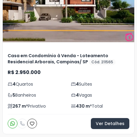
Casa em Condomínio à Venda - Loteamento
Residencial Arborais, Campinas/ SP
Cód. 211565
R$ 2.950.000
4
Quartos
4
Suítes
5
Banheiros
4
Vagas
267
m²
Privativo
430
m²
Total
Ver Detalhes