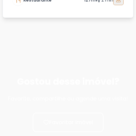
Restaurante
127m
2 min
Gostou desse imóvel?
Favorite, compartilhe ou agende uma visita!
Favoritar imóvel