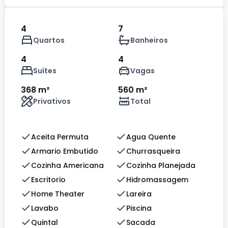
4
7
Quartos
Banheiros
4
4
Suítes
Vagas
368 m²
560 m²
Privativos
Total
Aceita Permuta
Agua Quente
Armario Embutido
Churrasqueira
Cozinha Americana
Cozinha Planejada
Escritorio
Hidromassagem
Home Theater
Lareira
Lavabo
Piscina
Quintal
Sacada