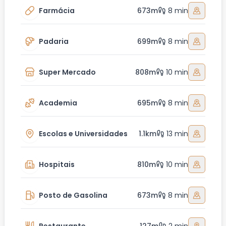
Farmácia
673m
8 min
Padaria
699m
8 min
Super Mercado
808m
10 min
Academia
695m
8 min
Escolas e Universidades
1.1km
13 min
Hospitais
810m
10 min
Posto de Gasolina
673m
8 min