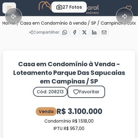
27
Fotos
Abrir menu
Home
/
Casa em Condomínio à venda
/
SP
/
Campinas
/
Lote
Compartilhar:
Casa em Condomínio à Venda -
Loteamento Parque Das Sapucaias
em Campinas / SP
Cód: 208213
Favoritar
R$ 3.100.000
Venda
Condomínio R$ 1.518,00
IPTU R$ 957,00