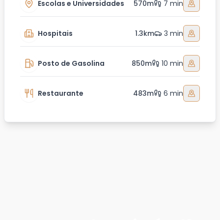
Escolas e Universidades
570m
7 min
Hospitais
1.3km
3 min
Posto de Gasolina
850m
10 min
Restaurante
483m
6 min