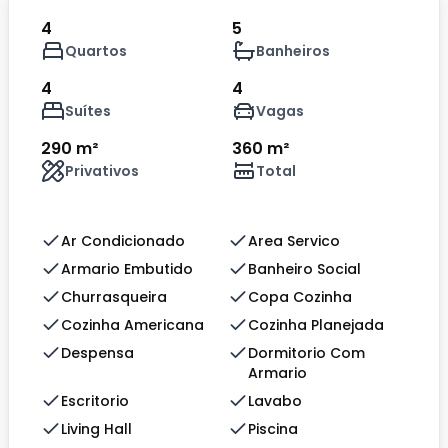
4
5
Quartos
Banheiros
4
4
Suítes
Vagas
290 m²
360 m²
Privativos
Total
Ar Condicionado
Area Servico
Armario Embutido
Banheiro Social
Churrasqueira
Copa Cozinha
Cozinha Americana
Cozinha Planejada
Despensa
Dormitorio Com
Armario
Escritorio
Lavabo
Living Hall
Piscina