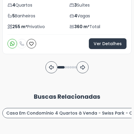
4
Quartos
3
Suítes
5
Banheiros
4
Vagas
255
m²
Privativo
360
m²
Total
Ver Detalhes
Buscas Relacionadas
Casa Em Condomínio 4 Quartos à Venda - Swiss Park - 