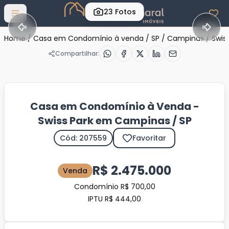
23
Fotos
Abrir menu
Home
/
Casa em Condomínio à venda
/
SP
/
Campinas
/
Swis
Compartilhar:
Casa em Condomínio à Venda -
Swiss Park em Campinas / SP
Cód: 207559
Favoritar
R$ 2.475.000
Venda
Condomínio R$ 700,00
IPTU R$ 444,00