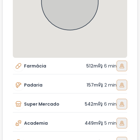
Farmácia
512m
6 min
Padaria
157m
2 min
Super Mercado
542m
6 min
Academia
449m
5 min