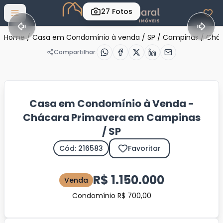
27
Fotos
Abrir menu
Home
/
Casa em Condomínio à venda
/
SP
/
Campinas
/
Chác
Compartilhar:
Casa em Condomínio à Venda -
Chácara Primavera em Campinas
/ SP
Cód: 216583
Favoritar
R$ 1.150.000
Venda
Condomínio R$ 700,00