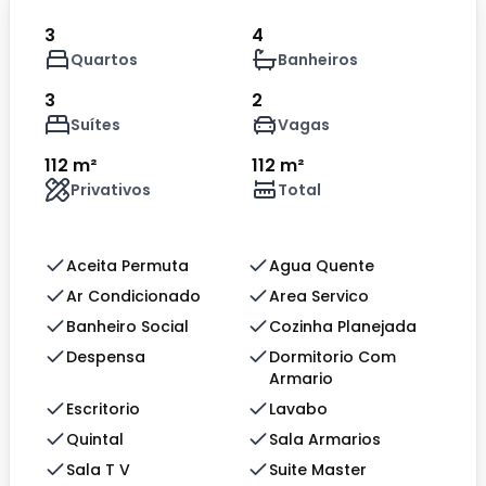
3
4
Quartos
Banheiros
3
2
Suítes
Vagas
112 m²
112 m²
Privativos
Total
Aceita Permuta
Agua Quente
Ar Condicionado
Area Servico
Banheiro Social
Cozinha Planejada
Despensa
Dormitorio Com
Armario
Escritorio
Lavabo
Quintal
Sala Armarios
Sala T V
Suite Master