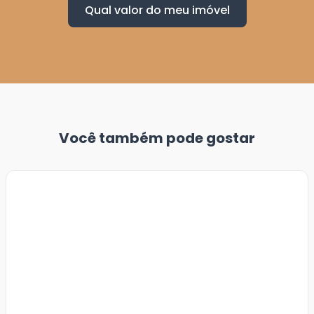
Qual valor do meu imóvel
Você também pode gostar
Veja
Mais
+
14
foto
s