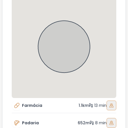
Farmácia
1.1km
13 min
Padaria
652m
8 min