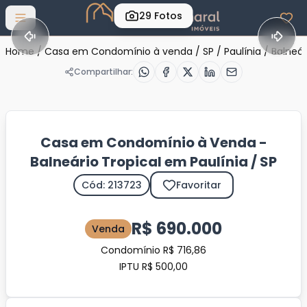
29
Fotos
Abrir menu
Home
/
Casa em Condomínio à venda
/
SP
/
Paulínia
/
Balneár
Compartilhar:
Casa em Condomínio à Venda -
Balneário Tropical em Paulínia / SP
Cód: 213723
Favoritar
R$ 690.000
Venda
Condomínio R$ 716,86
IPTU R$ 500,00