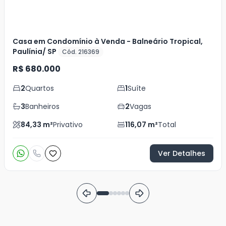
Casa em Condomínio à Venda - Balneário Tropical,
Paulínia/ SP
Cód. 216369
R$ 680.000
2
Quartos
1
Suíte
3
Banheiros
2
Vagas
84,33
m²
Privativo
116,07
m²
Total
Ver Detalhes