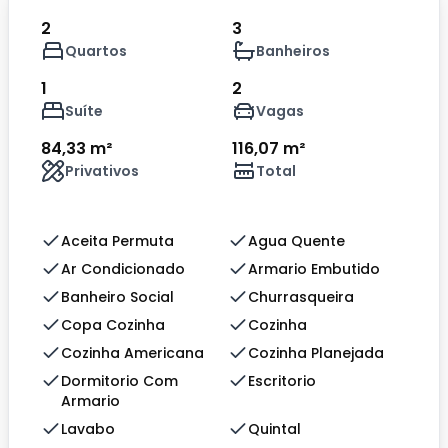
2
3
Quartos
Banheiros
1
2
Suíte
Vagas
84,33 m²
116,07 m²
Privativos
Total
Aceita Permuta
Agua Quente
Ar Condicionado
Armario Embutido
Banheiro Social
Churrasqueira
Copa Cozinha
Cozinha
Cozinha Americana
Cozinha Planejada
Dormitorio Com
Escritorio
Armario
Lavabo
Quintal