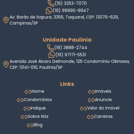
(19) 3253-7070
(19) 99990-9947
Av. Barão de Itapura, 3356, Taquaral, CEP: 13076-629,
Campinas/SP
Unidade Paulínia
(19) 3888-2744
(19) 97171-5531
Avenida José Alvaro Delmonde, 126 Condomínio Okinawa,
CEP: 13141-010, Paulínia/SP
Links
Home
Imóveis
Condomínios
Anuncie
Indique
Valor do Imóvel
Sobre Nós
Carreiras
Blog