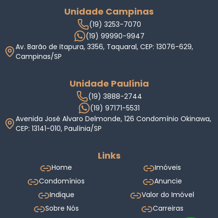
Unidade Campinas
(19) 3253-7070
(19) 99990-9947
Av. Barão de Itapura, 3356, Taquaral, CEP: 13076-629,
Campinas/SP
Unidade Paulínia
(19) 3888-2744
(19) 97171-5531
Avenida José Alvaro Delmonde, 126 Condomínio Okinawa,
CEP: 13141-010, Paulínia/SP
Links
Home
Imóveis
Condomínios
Anuncie
Indique
Valor do Imóvel
Sobre Nós
Carreiras