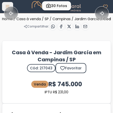
30
Fotos
Abrir menu
Home
/
Casa à venda
/
SP
/
Campinas
/
Jardim García
/
Cód.
Compartilhar:
Casa à Venda - Jardim García em
Campinas / SP
Cód: 217043
Favoritar
R$ 745.000
Venda
IPTU R$ 231,00