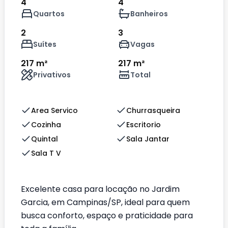
4
4
Quartos
Banheiros
2
3
Suítes
Vagas
217 m²
217 m²
Privativos
Total
Area Servico
Churrasqueira
Cozinha
Escritorio
Quintal
Sala Jantar
Sala T V
Excelente casa para locação no Jardim
Garcia, em Campinas/SP, ideal para quem
busca conforto, espaço e praticidade para