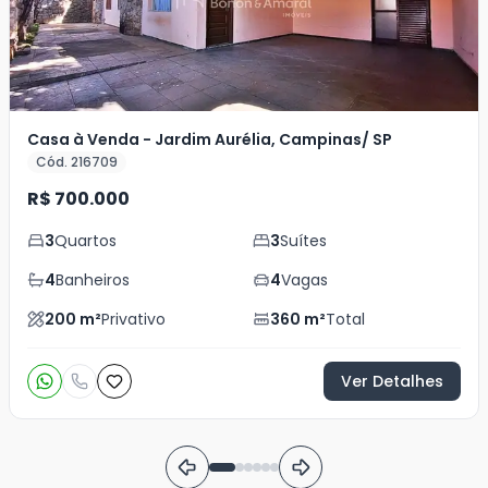
Casa à Venda - Jardim Aurélia, Campinas/ SP
Cód. 216709
R$ 700.000
3
Quartos
3
Suítes
4
Banheiros
4
Vagas
200
m²
Privativo
360
m²
Total
Ver Detalhes