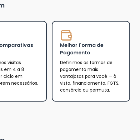
um
Comparativas
Melhor Forma de
Pagamento
os visitas
Definimos as formas de
is em 4 a 8
pagamento mais
r ciclo em
vantajosas para você — à
orem necessários.
vista, financiamento, FGTS,
consórcio ou permuta.