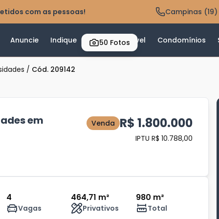
etidos com as pessoas!
Campinas (19)
Anuncie
Indique
Valor do Imóvel
Condomínios
50
Fotos
sidades
/
Cód. 209142
dades em
R$ 1.800.000
Venda
IPTU R$ 10.788,00
4
464,71 m²
980 m²
Vagas
Privativos
Total