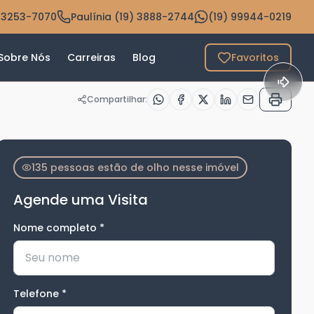
 3253-7070
Paulínia (19) 3888-2744
(19) 99944-0219
Sobre Nós
Carreiras
Blog
Favoritos
Compartilhar:
135 pessoas estão de olho nesse imóvel
Agende uma Visita
Nome completo
*
Telefone
*