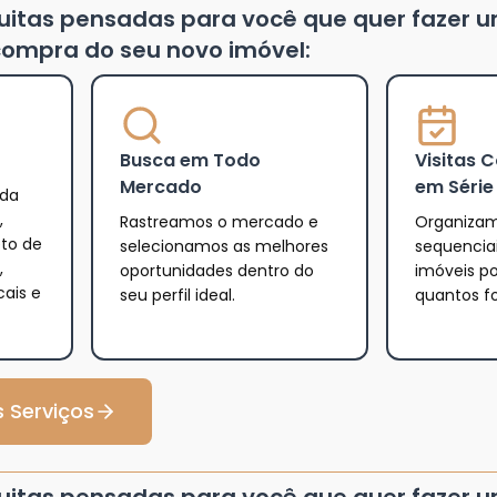
tuitas pensadas para você que quer fazer 
ompra do seu novo imóvel:
Busca em Todo
Visitas 
Mercado
em Série
 da
,
Rastreamos o mercado e
Organizam
eto de
selecionamos as melhores
sequencia
,
oportunidades dentro do
imóveis po
cais e
seu perfil ideal.
quantos f
 Serviços