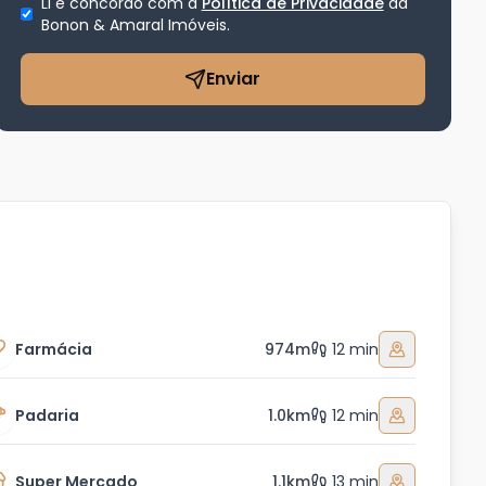
Li e concordo com a
Política de Privacidade
da
Bonon & Amaral Imóveis
.
Enviar
Farmácia
974m
12 min
Padaria
1.0km
12 min
Super Mercado
1.1km
13 min