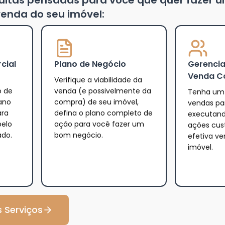
tuitas pensadas para você que quer fazer 
enda do seu imóvel:
cial
Plano de Negócio
Gerenci
Venda C
Verifique a viabilidade da
o de
venda (e possivelmente da
Tenha um 
ano
compra) de seu imóvel,
vendas par
ara
defina o plano completo de
executand
pelo
ação para você fazer um
ações cus
ado.
bom negócio.
efetiva v
imóvel.
 Serviços