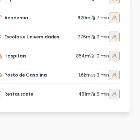
Academia
620m
7 min
Escolas e Universidades
776m
9 min
Hospitais
854m
10 min
Posto de Gasolina
1.6km
3 min
Restaurante
491m
6 min