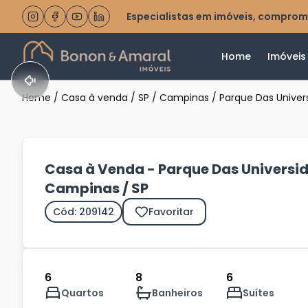
Especialistas em imóveis, comprom
Home
Imóveis
Home
/
Casa à venda
/
SP
/
Campinas
/
Parque Das Univer
Casa à Venda - Parque Das Universi
Campinas / SP
Cód: 209142
Favoritar
6
8
6
Quartos
Banheiros
Suítes