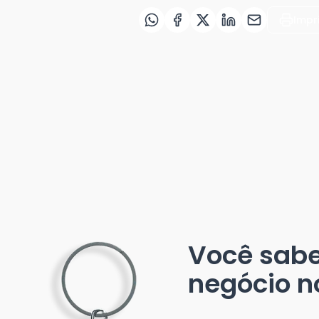
Impr
Você sab
negócio n