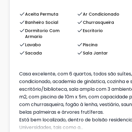
Aceita Permuta
Ar Condicionado
Banheiro Social
Churrasqueira
Dormitorio Com
Escritorio
Armario
Lavabo
Piscina
Sacada
Sala Jantar
Casa excelente, com 6 quartos, todos são suítes
condicionado, academia de ginástica, cozinha e 
escritório/biblioteca, sala ampla com 3 ambiente
m2, com piscina de 10m x 5m, com capacidade p
com churrasqueira, fogão à lenha, vestiário, s
belas palmeiras e árvores frutíferas.
Está bem localizado, dentro de bolsão residenci
Universidades, tais como a...