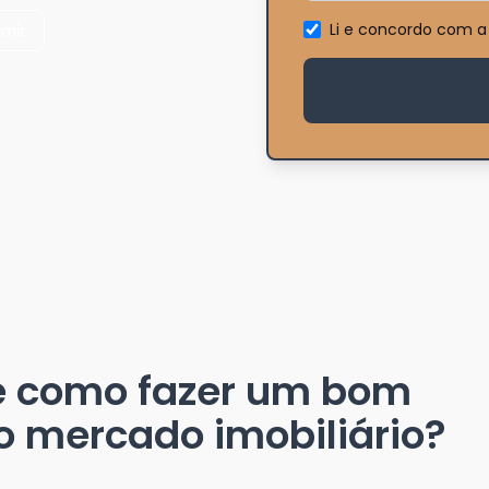
Li e concordo com a
imir
e como fazer um bom
o mercado imobiliário?