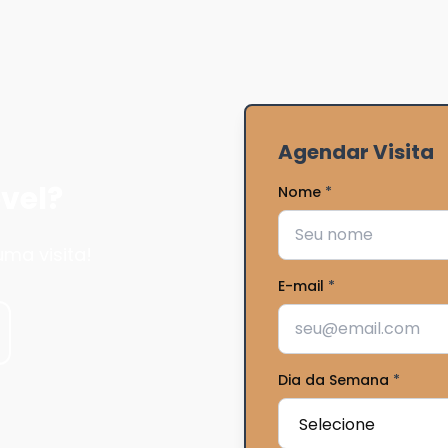
Agendar Visita
vel?
Nome
*
ma visita!
E-mail
*
Dia da Semana
*