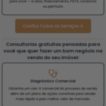
para você — à vista, financiamento, FGTS, consórcio
ou permuta.
Confira Todos os Serviços
Consultorias gratuitas pensadas para
você que quer fazer um bom negócio na
venda do seu imóvel:
Diagnóstico Comercial
Obtenha um raio-X comercial do processo de venda,
além de um plano de ações corretivas para vender
mais rápido e pelo melhor valor de mercado.