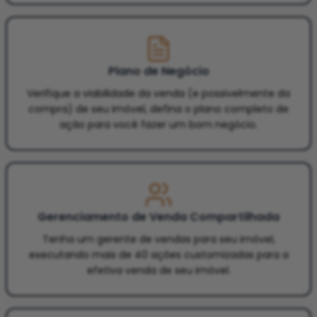
Plano de Negócio
Verifique a viabilidade da venda (e possivelmente da
compra) de seu imóvel, defina o plano completo de
ação para você fazer um bom negócio.
Gerenciamento de Venda Compartilhada
Tenha um gerente de vendas para seu imóvel,
executando mais de 40 ações customizadas para a
efetiva venda de seu imóvel.