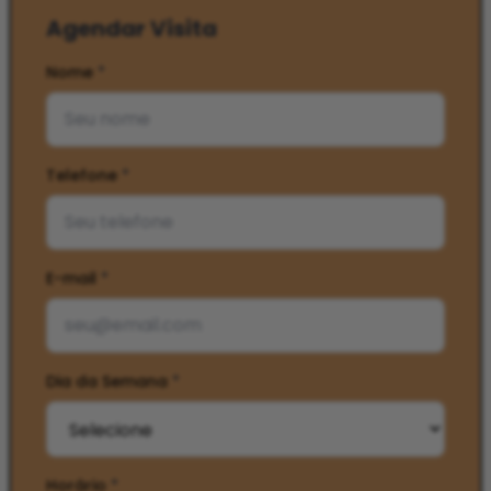
Agendar Visita
Nome
*
Telefone
*
E-mail
*
Dia da Semana
*
Horário
*