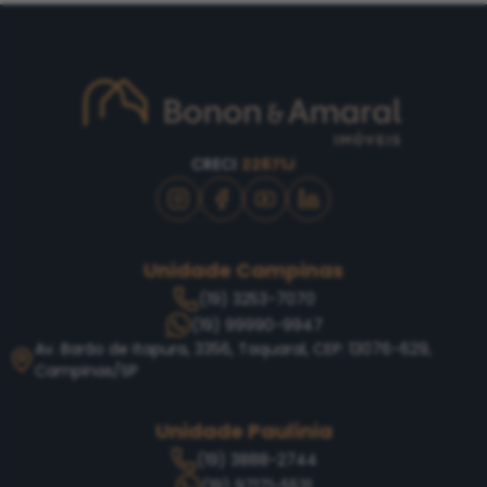
CRECI
22671J
Unidade Campinas
(19) 3253-7070
(19) 99990-9947
Av. Barão de Itapura, 3356, Taquaral, CEP: 13076-629,
Campinas/SP
Unidade Paulínia
(19) 3888-2744
(19) 97171-5531