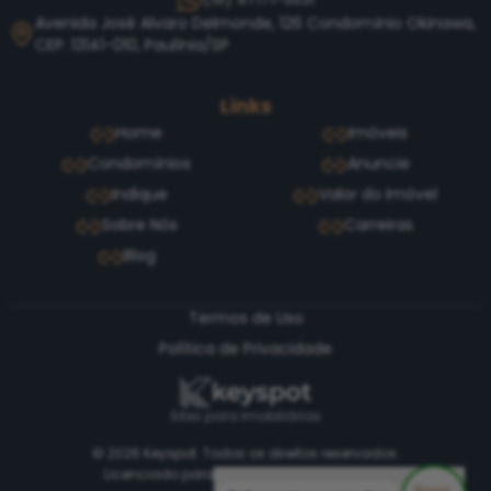
Avenida José Alvaro Delmonde, 126 Condomínio Okinawa,
CEP: 13141-010, Paulínia/SP
Links
Home
Imóveis
Condomínios
Anuncie
Indique
Valor do Imóvel
Sobre Nós
Carreiras
Blog
Termos de Uso
Política de Privacidade
Sites para Imobiliárias
© 2026 Keyspot. Todos os direitos reservados.
Licenciado para Bonon & Amaral Imóveis.