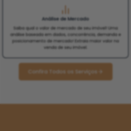
Análise de Mercado
Saiba qual o valor de mercado de seu imóvel! Uma
análise baseada em dados, concorrência, demanda e
posicionamento de mercado! Extraia maior valor na
venda de seu imóvel.
Confira Todos os Serviços