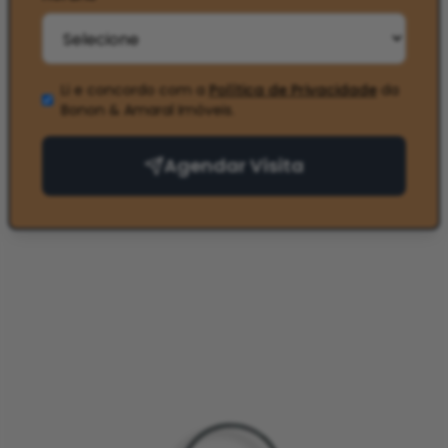
Li e concordo com a
Política de Privacidade
da
Bonon & Amaral Imóveis
.
Agendar Visita