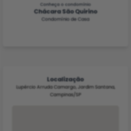
Conheça o condomínio
Chácara São Quirino
Condomínio de Casa
Localização
Lupércio Arruda Camargo, Jardim Santana,
Campinas/SP