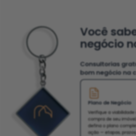
Você sab
negócio n
Consultorias gra
bom negócio na c
Plano de Negócio
Verifique a viabilidade
compra de seu imóvel
defina o plano compl
ação — etapas, prazos