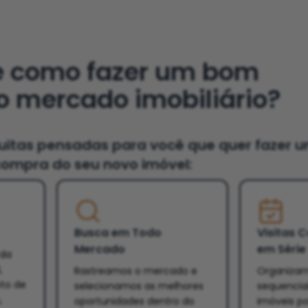
e como fazer um bom
o mercado imobiliário?
tuitas pensadas para você que quer fazer 
ompra do seu novo imóvel:
Busca em Todo
Visitas 
Mercado
em Série
 da
,
Rastreamos o mercado e
Organizam
eto de
selecionamos as melhores
sequencia
,
oportunidades dentro do
imóveis po