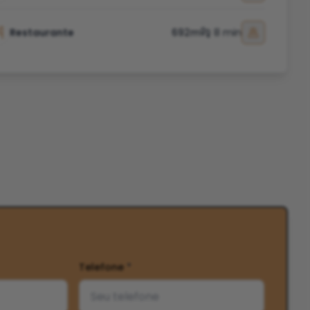
Restaurante
692m
8 min
Telefone
*