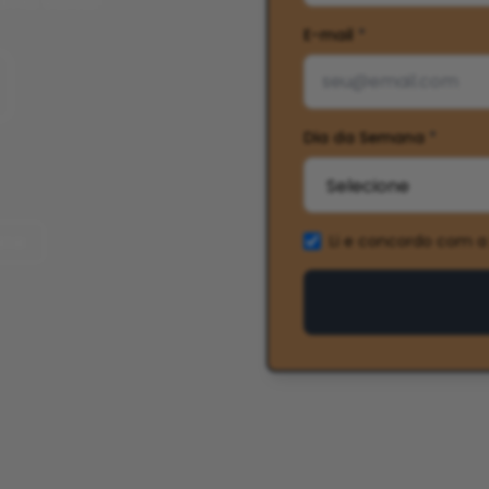
ma visita!
E-mail
*
Dia da Semana
*
Li e concordo com a
imir