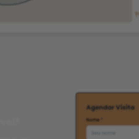
Agendar Visita
vel?
Nome
*