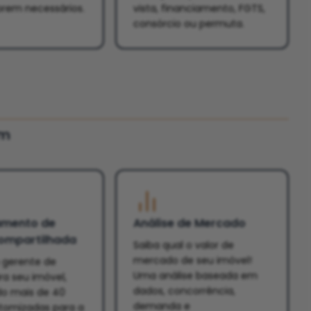
orem necessários.
vista, financiamento, FGTS,
consórcio ou permuta.
um
amento de
Análise de Mercado
ompartilhada
Saiba qual o valor de
mercado de seu imóvel!
gerente de
Uma análise baseada em
a seu imóvel,
dados, concorrência,
o mais de 40
demanda e
tomizadas para a