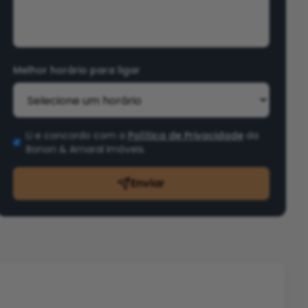
Melhor horário para ligar
Li e concordo com a
Política de Privacidade
da
Bonon & Amaral Imóveis
.
Enviar