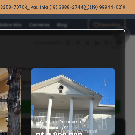
 3253-7070
Paulínia (19) 3888-2744
(19) 99944-0219
Sobre Nós
Carreiras
Blog
Favoritos
Compartilhar:
Fale com o corretor agora
Bonon e Amaral Imóveis
CRECI
22671J
Falar com o corretor
Chácara Primavera,
Campinas/SP
129 pessoas estão de olho nesse imóvel