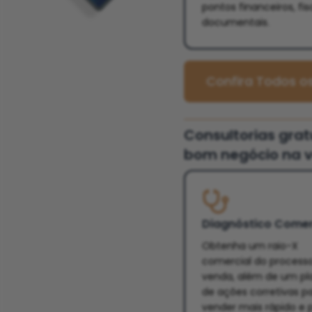
pontos financeiros, fis
documentais.
Confira Todos os
Consultorias gra
bom negócio na v
Diagnóstico Comer
Obtenha um raio-X
comercial do process
venda, além de um pl
de ações corretivas p
vender mais rápido e 