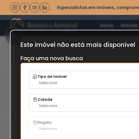
Especialistas em imóveis, comprom
Home
Imóveis
Este imóvel não está mais disponível
Home
/
Casa à venda
/
SP
/
Campinas
/
Parque Rural Faze
Faça uma nova busca
Casa à Venda - Parque Rural Fazend
Tipo de Imóvel
Selecione
Cândida em Campinas / SP
Cód: 208762
Favoritar
Cidade
Selecione
Região
4
5
1
Selecione
Quartos
Banheiros
Suíte