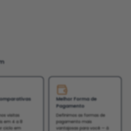
um
Comparativas
Melhor Forma de
Pagamento
os visitas
Definimos as formas de
is em 4 a 8
pagamento mais
r ciclo em
vantajosas para você — à