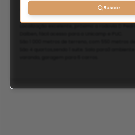
Buscar
Venda, casa comercial e residencial, Santa Cân
Zoneamento ZM 2.
Localização excelente, próximo a rodovia D Ped
Dalben, fácil acesso para a Unicamp e PUC.
São 1 000 metros de terreno, com 550 metros d
São 4 quartos,sendo 1 suite. Sala para3 ambiente 
varanda, garagem para 6 carros.