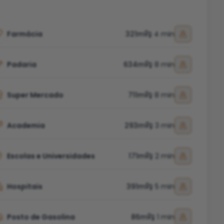
Farmácia
321m
4 min
Padaria
634m
8 min
Super Mercado
711m
8 min
Academia
293m
3 min
Escolas e Universidades
171m
2 min
Hospitais
391m
5 min
Posto de Gasolina
86m
1 min