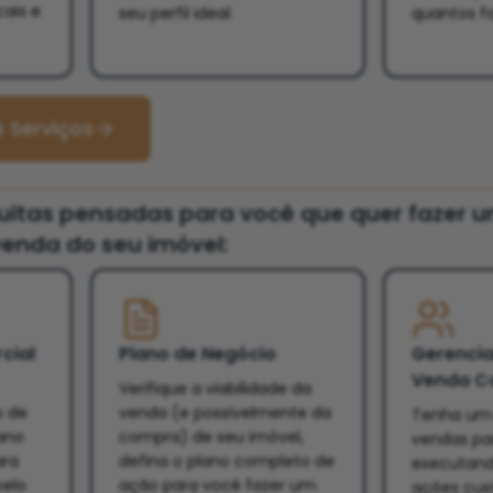
cais e
seu perfil ideal.
quantos f
 Serviços
tuitas pensadas para você que quer fazer 
enda do seu imóvel:
cial
Plano de Negócio
Gerenci
Venda C
Verifique a viabilidade da
o de
venda (e possivelmente da
Tenha um 
ano
compra) de seu imóvel,
vendas par
ara
defina o plano completo de
executand
pelo
ação para você fazer um
ações cus