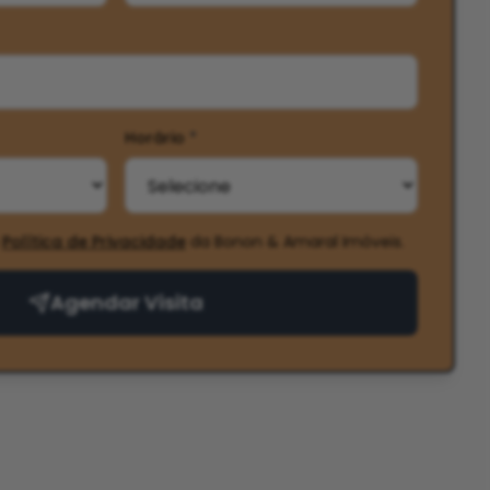
Horário
*
Política de Privacidade
da Bonon & Amaral Imóveis
.
Agendar Visita