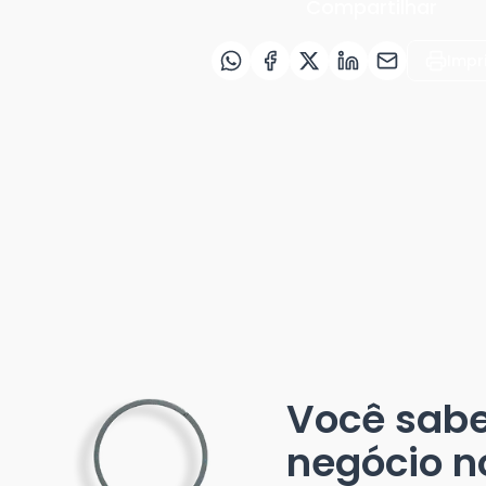
Compartilhar
Impr
Você sab
negócio n