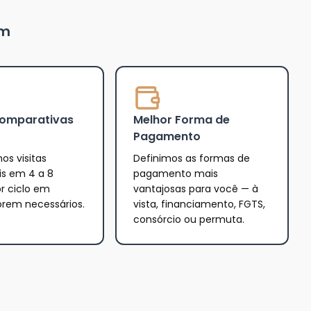
um
Comparativas
Melhor Forma de
Pagamento
os visitas
Definimos as formas de
is em 4 a 8
pagamento mais
r ciclo em
vantajosas para você — à
orem necessários.
vista, financiamento, FGTS,
consórcio ou permuta.