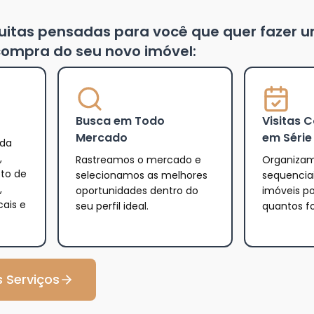
tuitas pensadas para você que quer fazer 
ompra do seu novo imóvel:
Busca em Todo
Visitas 
Mercado
em Série
 da
,
Rastreamos o mercado e
Organizam
eto de
selecionamos as melhores
sequencia
,
oportunidades dentro do
imóveis po
cais e
seu perfil ideal.
quantos f
 Serviços