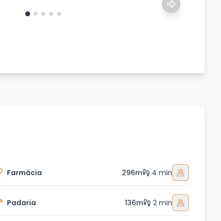
Farmácia
296m
4 min
Padaria
136m
2 min