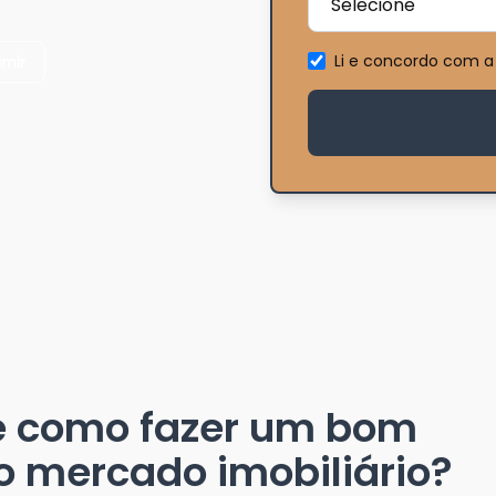
Li e concordo com a
imir
e como fazer um bom
o mercado imobiliário?