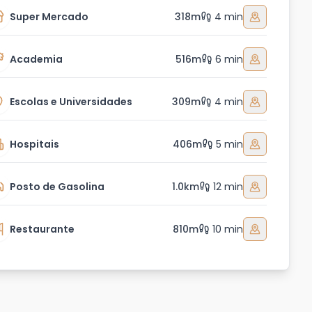
Super Mercado
318m
4 min
Academia
516m
6 min
Escolas e Universidades
309m
4 min
Hospitais
406m
5 min
Posto de Gasolina
1.0km
12 min
Restaurante
810m
10 min