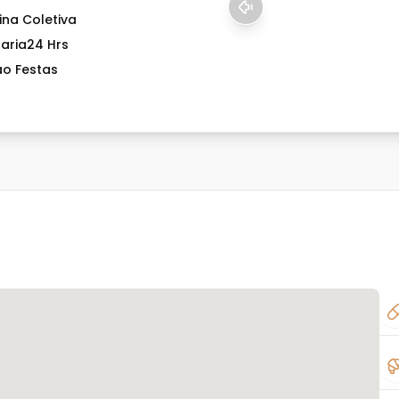
ina Coletiva
taria24 Hrs
ao Festas