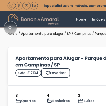
Especialistas em imóveis, comprom
Home
Imóveis
Home
/
Apartamento para alugar
/
SP
/
Campinas
/
Parque
Apartamento para Alugar - Parque d
em Campinas / SP
Cód: 217134
Favoritar
3
4
3
Quartos
Banheiros
Suítes