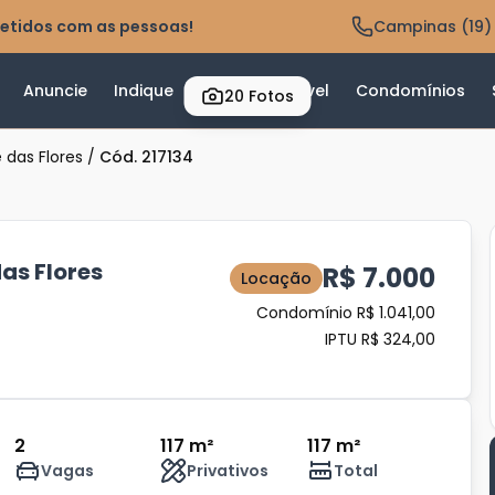
etidos com as pessoas!
Campinas (19)
Anuncie
Indique
Valor do Imóvel
Condomínios
20
Fotos
 das Flores
/
Cód. 217134
as Flores
R$ 7.000
Locação
Condomínio R$ 1.041,00
IPTU R$ 324,00
2
117 m²
117 m²
Vagas
Privativos
Total