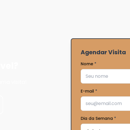
Agendar Visita
vel?
Nome
*
ma visita!
E-mail
*
Dia da Semana
*