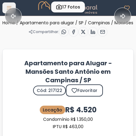
17
Fotos
Abrir menu
Home
/
Apartamento para alugar
/
SP
/
Campinas
/
Mansões S
Compartilhar:
Apartamento para Alugar -
Mansões Santo Antônio em
Campinas / SP
Cód: 217122
Favoritar
R$ 4.520
Locação
Condomínio R$ 1.350,00
IPTU R$ 463,00