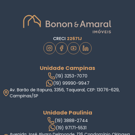
CRECI
22671J
Unidade Campinas
(19) 3253-7070
(19) 99990-9947
Av. Barão de Itapura, 3356, Taquaral, CEP: 13076-629,
Campinas/SP
Unidade Paulínia
(19) 3888-2744
(19) 97171-5531
Avenida José Alvaro Delmonde, 126 Condomínio Okinawa,