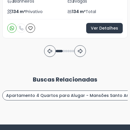
3
Banheiros
3
Vagas
134
m²
Privativo
134
m²
Total
Ver Detalhes
Buscas Relacionadas
Apartamento 4 Quartos para Alugar - Mansões Santo An