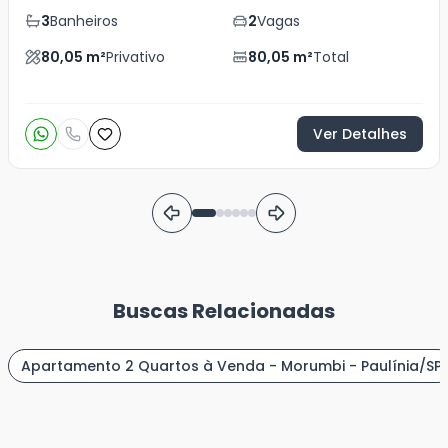
3
Banheiros
2
Vagas
80,05
m²
Privativo
80,05
m²
Total
Ver Detalhes
Buscas Relacionadas
Apartamento 2 Quartos à Venda - Morumbi - Paulínia/SP