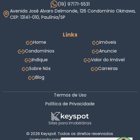
(19) 97171-5531
Avenida José Alvaro Delmonde, 126 Condomínio Okinawa,
CEP: 13141-010, Paulínia/SP
Links
Home
Imóveis
Condomínios
Anuncie
Indique
Valor do Imóvel
Sobre Nós
Carreiras
Blog
Termos de Uso
Política de Privacidade
Sites para Imobiliárias
© 2026 Keyspot. Todos os direitos reservados.
Licenciado para Bonon & Amaral Imóveis.