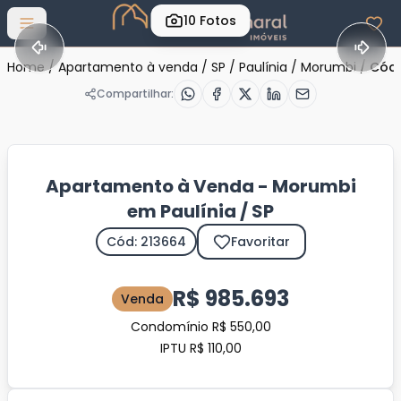
10
Fotos
Abrir menu
Home
/
Apartamento à venda
/
SP
/
Paulínia
/
Morumbi
/
Cód.
Compartilhar:
Apartamento à Venda - Morumbi
em Paulínia / SP
Cód: 213664
Favoritar
R$ 985.693
Venda
Condomínio R$ 550,00
IPTU R$ 110,00