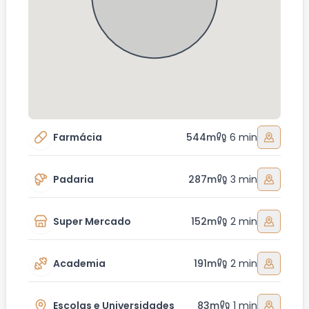
Farmácia
544m
6 min
Padaria
287m
3 min
Super Mercado
152m
2 min
Academia
191m
2 min
Escolas e Universidades
83m
1 min