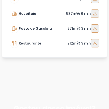
Hospitais
537m
6 min
Posto de Gasolina
271m
3 min
Restaurante
212m
3 min
Gostou desse imóvel?