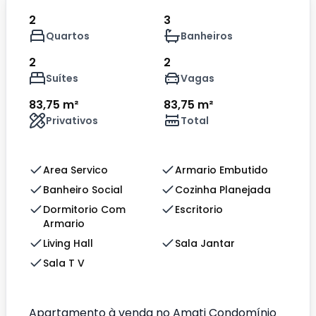
2
3
Quartos
Banheiros
2
2
Suítes
Vagas
83,75 m²
83,75 m²
Privativos
Total
Area Servico
Armario Embutido
Banheiro Social
Cozinha Planejada
Dormitorio Com
Escritorio
Armario
Living Hall
Sala Jantar
Sala T V
Apartamento à venda no Amati Condomínio