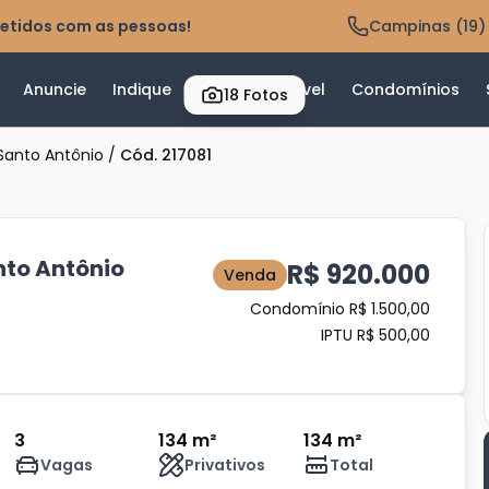
etidos com as pessoas!
Campinas (19)
Anuncie
Indique
Valor do Imóvel
Condomínios
18
Fotos
Santo Antônio
/
Cód. 217081
to Antônio
R$ 920.000
Venda
Condomínio R$ 1.500,00
IPTU R$ 500,00
3
134 m²
134 m²
Vagas
Privativos
Total