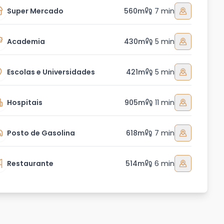
Super Mercado
560m
7 min
Academia
430m
5 min
Escolas e Universidades
421m
5 min
Hospitais
905m
11 min
Posto de Gasolina
618m
7 min
Restaurante
514m
6 min