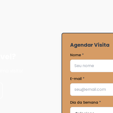
Agendar Visita
vel?
Nome
*
ma visita!
E-mail
*
Dia da Semana
*