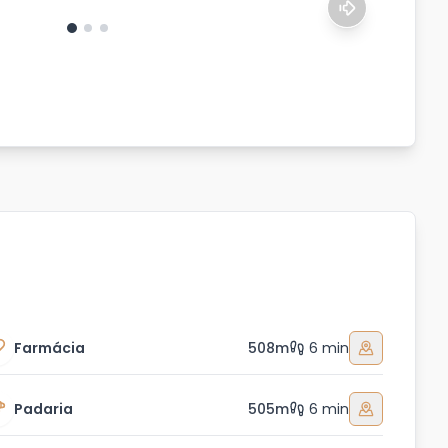
Farmácia
508m
6 min
Padaria
505m
6 min