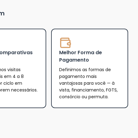
um
Comparativas
Melhor Forma de
Pagamento
os visitas
Definimos as formas de
is em 4 a 8
pagamento mais
r ciclo em
vantajosas para você — à
orem necessários.
vista, financiamento, FGTS,
consórcio ou permuta.