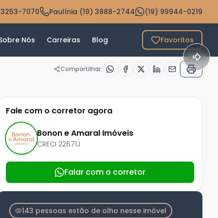
 3253-7070
Paulínia (19) 3888-2744
(19) 99944-0219
Sobre Nós
Carreiras
Blog
Favoritos
Compartilhar:
Fale com o corretor agora
Bonon e Amaral Imóveis
CRECI
22671J
Falar com o corretor
143 pessoas estão de olho nesse imóvel