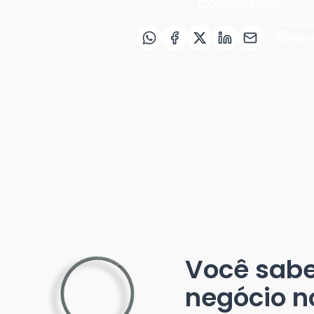
Compartilhar
Impr
Você sab
negócio n