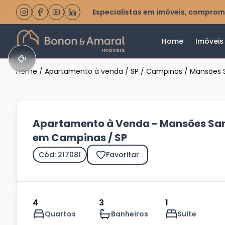
Especialistas em imóveis, comprom
Home
Imóveis
Home
/
Apartamento à venda
/
SP
/
Campinas
/
Mansões 
Apartamento à Venda - Mansões San
em Campinas / SP
Cód: 217081
Favoritar
4
3
1
Quartos
Banheiros
Suíte