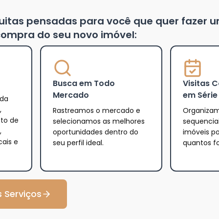
tuitas pensadas para você que quer fazer 
ompra do seu novo imóvel:
Busca em Todo
Visitas 
Mercado
em Série
 da
,
Rastreamos o mercado e
Organizam
eto de
selecionamos as melhores
sequencia
,
oportunidades dentro do
imóveis po
cais e
seu perfil ideal.
quantos f
 Serviços