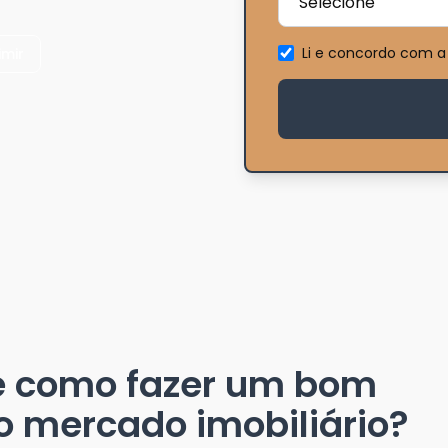
Li e concordo com a
imir
e como fazer um bom
o mercado imobiliário?