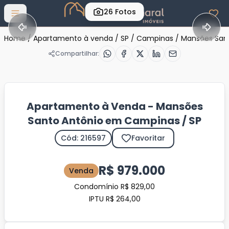
26
Fotos
Abrir menu
Home
/
Apartamento à venda
/
SP
/
Campinas
/
Mansões San
Compartilhar:
Apartamento à Venda - Mansões
Santo Antônio em Campinas / SP
Cód: 216597
Favoritar
R$ 979.000
Venda
Condomínio R$ 829,00
IPTU R$ 264,00