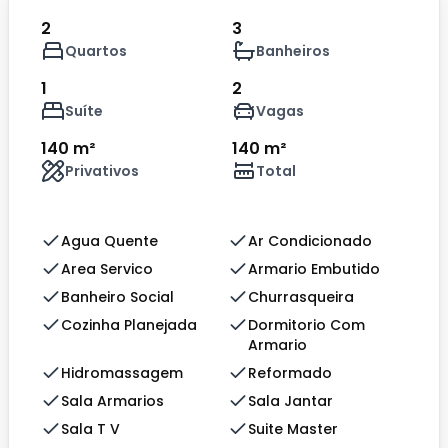
2
3
Quartos
Banheiros
1
2
Suíte
Vagas
140 m²
140 m²
Privativos
Total
Agua Quente
Ar Condicionado
Area Servico
Armario Embutido
Banheiro Social
Churrasqueira
Cozinha Planejada
Dormitorio Com
Armario
Hidromassagem
Reformado
Sala Armarios
Sala Jantar
Sala T V
Suite Master