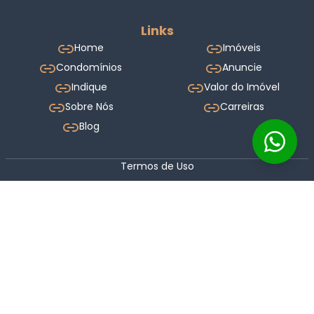
Links
Home
Imóveis
Condomínios
Anuncie
Indique
Valor do Imóvel
Sobre Nós
Carreiras
Blog
Termos de Uso
Política de Privacidade
Sites para Imobiliárias
© 2026 Keyspot. Todos os direitos reservados.
Licenciado para Bonon & Amaral Imóveis.