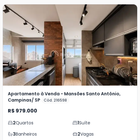
Apartamento à Venda - Mansões Santo Antônio,
Campinas/ SP
Cód. 216598
R$ 979.000
2
Quartos
1
Suíte
3
Banheiros
2
Vagas