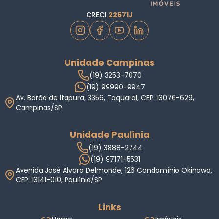
CRECI
22671J
Unidade Campinas
(19) 3253-7070
(19) 99990-9947
Av. Barão de Itapura, 3356, Taquaral, CEP: 13076-629,
Campinas/SP
Unidade Paulínia
(19) 3888-2744
(19) 97171-5531
Avenida José Alvaro Delmonde, 126 Condomínio Okinawa,
CEP: 13141-010, Paulínia/SP
Links
Home
Imóveis