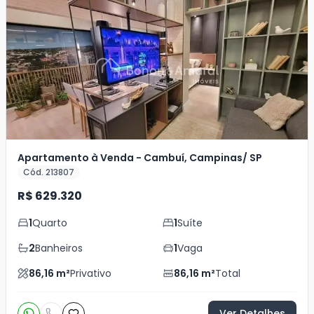
Apartamento à Venda - Cambuí, Campinas/ SP
Cód. 213807
R$ 629.320
1
Quarto
1
Suíte
2
Banheiros
1
Vaga
86,16
m²
Privativo
86,16
m²
Total
Ver Detalhes