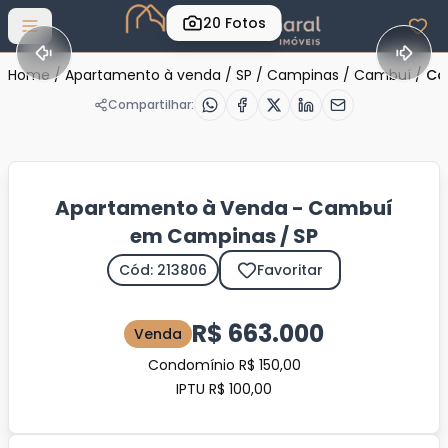
20
Fotos
Abrir menu
Home
/
Apartamento à venda
/
SP
/
Campinas
/
Cambuí
/
Có
Compartilhar:
Apartamento à Venda - Cambuí
em Campinas / SP
Cód: 213806
Favoritar
R$ 663.000
Venda
Condomínio R$ 150,00
IPTU R$ 100,00