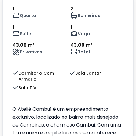
1
2
Quarto
Banheiros
1
1
Suíte
Vaga
43,08 m²
43,08 m²
Privativos
Total
Dormitorio Com
Sala Jantar
Armario
Sala T V
O Ateliê Cambuí é um empreendimento
exclusivo, localizado no bairro mais desejado
de Campinas: o charmoso Cambuí. Com uma
torre única e arquitetura moderna, oferece