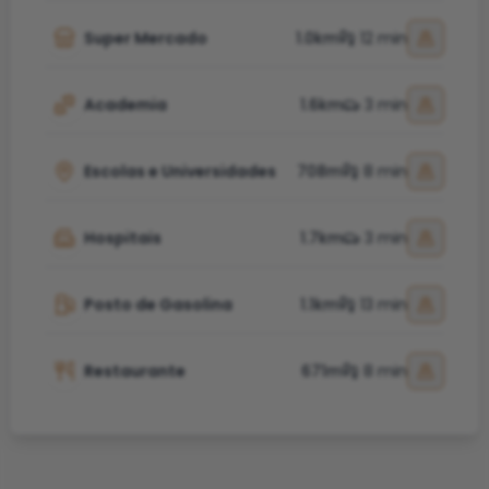
Super Mercado
1.0km
12 min
Academia
1.6km
3 min
Escolas e Universidades
708m
8 min
Hospitais
1.7km
3 min
Posto de Gasolina
1.1km
13 min
Restaurante
671m
8 min