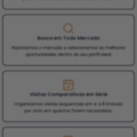
Busca em Todo Mercado
Rastreamos o mercado e selecionamos as melhores
oportunidades dentro do seu perfil ideal.
Visitas Comparativas em Série
Organizamos visitas sequenciais em 4 a 8 imóveis
por ciclo em quantos forem necessários.