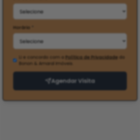
Horário
*
Li e concordo com a
Política de Privacidade
da
Bonon & Amaral Imóveis
.
Agendar Visita