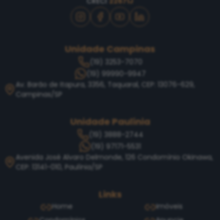
CRECI
22671J
Unidade Campinas
(19) 3253-7070
(19) 99990-9947
Av. Barão de Itapura, 3356, Taquaral, CEP: 13076-629,
Campinas/SP
Unidade Paulínia
(19) 3888-2744
(19) 97171-5531
Avenida José Alvaro Delmonde, 126 Condomínio Okinawa,
CEP: 13141-010, Paulínia/SP
Links
Home
Imóveis