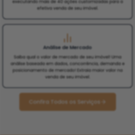
executando mais de 40 ações customizadas para a
efetiva venda de seu imóvel.
Análise de Mercado
Saiba qual o valor de mercado de seu imóvel! Uma
análise baseada em dados, concorrência, demanda e
posicionamento de mercado! Extraia maior valor na
venda de seu imóvel.
Confira Todos os Serviços