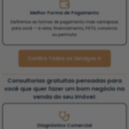
Melhor Forma de Pagamento
Definimos as formas de pagamento mais vantajosas
para você — à vista, financiamento, FGTS, consórcio
ou permuta.
Confira Todos os Serviços
Consultorias gratuitas pensadas para
você que quer fazer um bom negócio na
venda do seu imóvel:
Diagnóstico Comercial