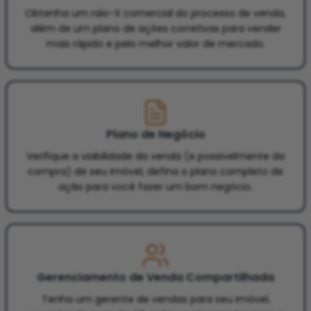
Obtenha um raio-X comercial do processo de venda,
além de um plano de ações corretivas para vender
mais rápido e pelo melhor valor de mercado.
Plano de Negócio
Verifique a viabilidade da venda (e possivelmente da
compra) de seu imóvel, defina o plano completo de
ação para você fazer um bom negócio.
Gerenciamento de Venda Compartilhada
Tenha um gerente de vendas para seu imóvel,