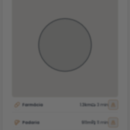
Farmácia
1.3km
3 min
Padaria
911m
11 min