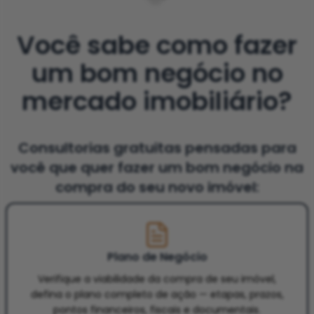
Você sabe como fazer
um bom negócio no
mercado imobiliário?
Consultorias gratuitas pensadas para
você que quer fazer um bom negócio na
compra do seu novo imóvel:
Plano de Negócio
Verifique a viabilidade da compra de seu imóvel,
defina o plano completo de ação — etapas, prazos,
pontos financeiros, fiscais e documentais.