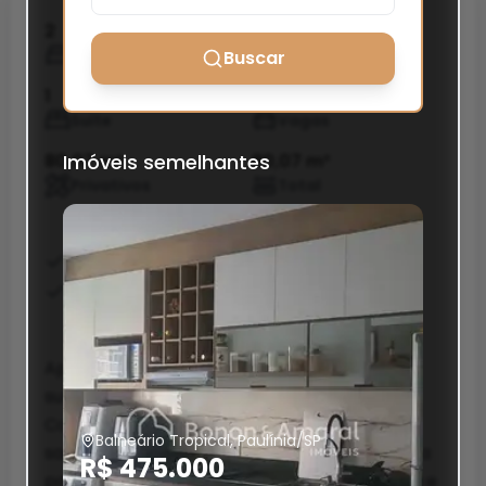
2
2
Quartos
Banheiros
Buscar
1
2
Suíte
Vagas
80,07 m²
Imóveis semelhantes
80,07 m²
Privativos
Total
Area Servico
Banheiro Social
Churrasqueira
Apartamento com 3 dormitórios, sendo 1
suíte, garantindo praticidade e elegância.
Conta com vista livre e uma charmosa
Balneário Tropical, Paulínia/SP
sacada gourmet com churrasqueira, perfeita
R$ 475.000
para aproveitar bons momentos em família e