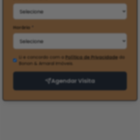
Horário
*
Li e concordo com a
Política de Privacidade
da
Bonon & Amaral Imóveis
.
Agendar Visita