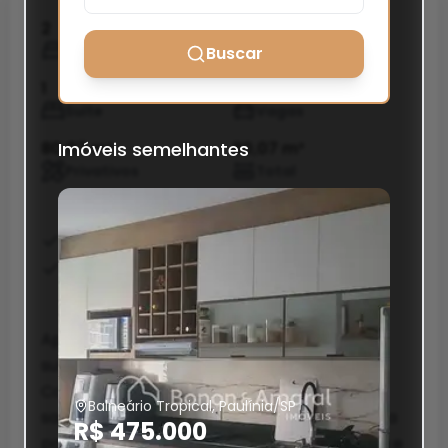
2
2
Quartos
Banheiros
Buscar
1
2
Suíte
Vagas
80,07 m²
Imóveis semelhantes
80,07 m²
Privativos
Total
Area Servico
Banheiro Social
Churrasqueira
Apartamento com 3 dormitórios, sendo 1
suíte, garantindo praticidade e elegância.
Conta com vista livre e uma charmosa
Balneário Tropical, Paulínia/SP
sacada gourmet com churrasqueira, perfeita
R$ 475.000
para aproveitar bons momentos em família e