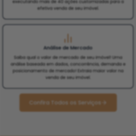
executando mais de 40 ações customizadas para a
efetiva venda de seu imóvel.
Análise de Mercado
Saiba qual o valor de mercado de seu imóvel! Uma
análise baseada em dados, concorrência, demanda e
posicionamento de mercado! Extraia maior valor na
venda de seu imóvel.
Confira Todos os Serviços