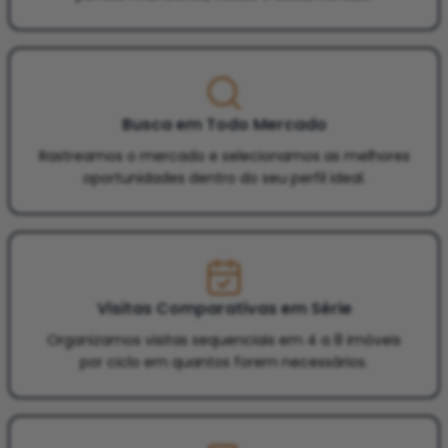
Busca em Todo Mercado
Rastreamos o mercado e selecionamos as melhores
oportunidades dentro do seu perfil ideal.
Visitas Comparativas em Série
Organizamos visitas sequenciais em 4 a 8 imóveis
por ciclo em quantos forem necessários.