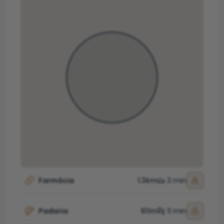
Farmácia
1.3km
3 min
Padaria
911m
11 min