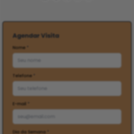
Agendar Visita
Nome
*
Telefone
*
E-mail
*
Dia da Semana
*