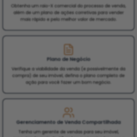
Obtenha um raio-X comercial do processo de venda,
além de um plano de ações corretivas para vender
mais rápido e pelo melhor valor de mercado.
Plano de Negócio
Verifique a viabilidade da venda (e possivelmente da
compra) de seu imóvel, defina o plano completo de
ação para você fazer um bom negócio.
Gerenciamento de Venda Compartilhada
Tenha um gerente de vendas para seu imóvel,