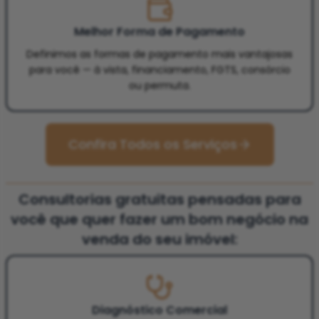
Melhor Forma de Pagamento
Definimos as formas de pagamento mais vantajosas
para você — à vista, financiamento, FGTS, consórcio
ou permuta.
Confira Todos os Serviços
Consultorias gratuitas pensadas para
você que quer fazer um bom negócio na
venda do seu imóvel:
Diagnóstico Comercial