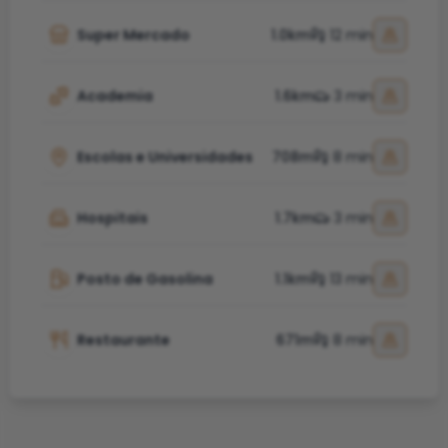
Super Mercado
1.0km
12 min
Academia
1.6km
3 min
Escolas e Universidades
708m
8 min
Hospitais
1.7km
3 min
Posto de Gasolina
1.1km
13 min
Restaurante
671m
8 min