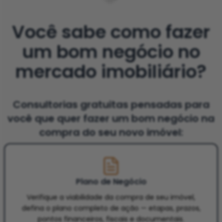
Você sabe como fazer
um bom negócio no
mercado imobiliário?
Consultorias gratuitas pensadas para
você que quer fazer um bom negócio na
compra do seu novo imóvel:
Plano de Negócio
Verifique a viabilidade da compra de seu imóvel,
defina o plano completo de ação — etapas, prazos,
pontos financeiros, fiscais e documentais.