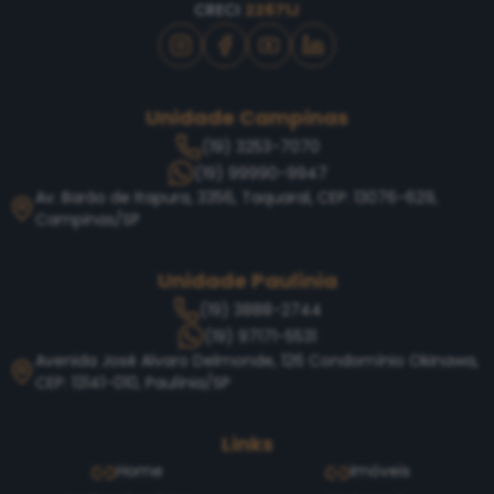
CRECI
22671J
Unidade Campinas
(19) 3253-7070
(19) 99990-9947
Av. Barão de Itapura, 3356, Taquaral, CEP: 13076-629,
Campinas/SP
Unidade Paulínia
(19) 3888-2744
(19) 97171-5531
Avenida José Alvaro Delmonde, 126 Condomínio Okinawa,
CEP: 13141-010, Paulínia/SP
Links
Home
Imóveis