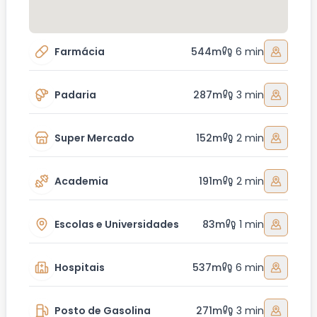
Farmácia
544m
6 min
Padaria
287m
3 min
Super Mercado
152m
2 min
Academia
191m
2 min
Escolas e Universidades
83m
1 min
Hospitais
537m
6 min
Posto de Gasolina
271m
3 min