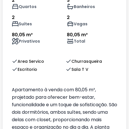
2
3
Quartos
Banheiros
2
2
Suítes
Vagas
80,05 m²
80,05 m²
Privativos
Total
Area Servico
Churrasqueira
Escritorio
Sala T V
Apartamento à venda com 80,05 m²,
projetado para oferecer bem-estar,
funcionalidade e um toque de sofisticação. São
dois dormitórios, ambos suítes, sendo uma
delas com closet, proporcionando mais
espaço e organização no dia a dia. A planta