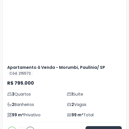
Veja
Mais
+
15
foto
s
Apartamento à Venda - Morumbi, Paulínia/ SP
Cód. 215572
R$ 795.000
3
Quartos
1
Suíte
2
Banheiros
2
Vagas
99
m²
Privativo
99
m²
Total