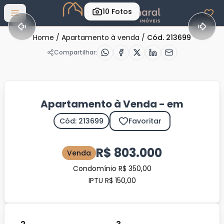
10
Fotos
Abrir menu
Home
/
Apartamento à venda
/
Cód. 213699
Compartilhar:
Apartamento à Venda - em
Cód: 213699
Favoritar
R$ 803.000
Venda
Condomínio R$ 350,00
IPTU R$ 150,00