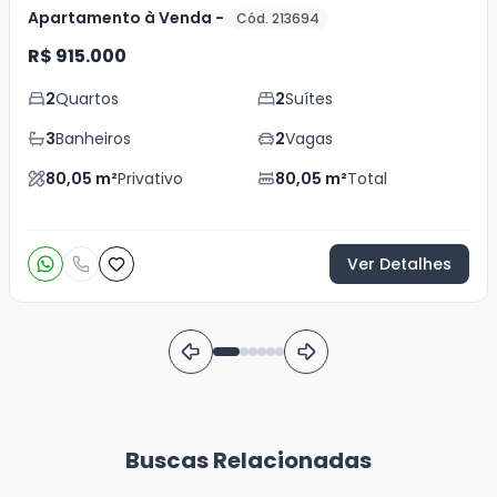
Apartamento à Venda -
Cód. 213694
R$ 915.000
2
Quartos
2
Suítes
3
Banheiros
2
Vagas
80,05
m²
Privativo
80,05
m²
Total
Ver Detalhes
Buscas Relacionadas