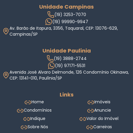
Unidade Campinas
(19) 3253-7070
(19) 99990-9947
Av. Barão de Itapura, 3356, Taquaral, CEP: 13076-629,
Campinas/SP
Unidade Paulínia
(19) 3888-2744
(19) 97171-5531
Avenida José Alvaro Delmonde, 126 Condomínio Okinawa,
CEP: 13141-010, Paulínia/SP
Links
Home
Imóveis
Condomínios
Anuncie
Indique
Valor do Imóvel
Sobre Nós
Carreiras