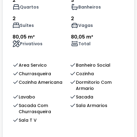
2
3
Quartos
Banheiros
2
2
Suítes
Vagas
80,05 m²
80,05 m²
Privativos
Total
Area Servico
Banheiro Social
Churrasqueira
Cozinha
Cozinha Americana
Dormitorio Com
Armario
Lavabo
Sacada
Sacada Com
Sala Armarios
Churrasqueira
Sala T V