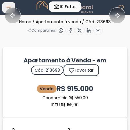
10
Fotos
Abrir menu
Home
/
Apartamento à venda
/
Cód. 213693
Compartilhar:
Apartamento à Venda - em
Cód: 213693
Favoritar
R$ 915.000
Venda
Condomínio R$ 550,00
IPTU R$ 155,00