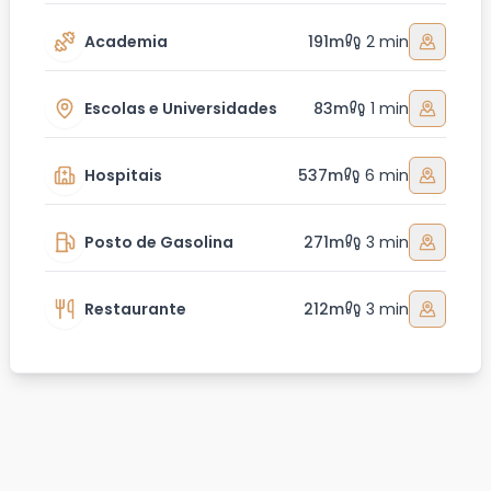
Academia
191m
2 min
Escolas e Universidades
83m
1 min
Hospitais
537m
6 min
Posto de Gasolina
271m
3 min
Restaurante
212m
3 min