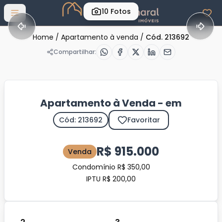
10
Fotos
Abrir menu
Home
/
Apartamento à venda
/
Cód. 213692
Compartilhar:
Apartamento à Venda - em
Cód: 213692
Favoritar
R$ 915.000
Venda
Condomínio R$ 350,00
IPTU R$ 200,00