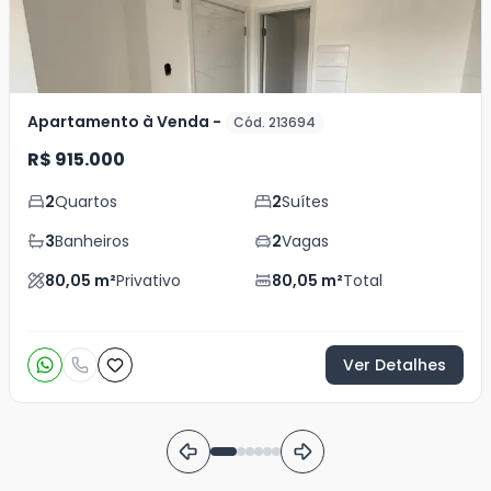
Apartamento à Venda -
Cód. 213694
R$ 915.000
2
Quartos
2
Suítes
3
Banheiros
2
Vagas
80,05
m²
Privativo
80,05
m²
Total
Ver Detalhes