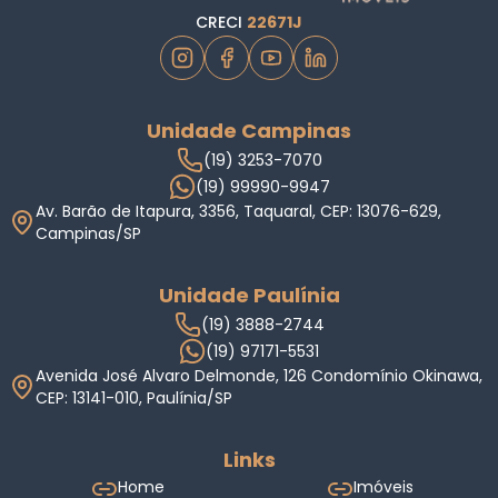
CRECI
22671J
Unidade Campinas
(19) 3253-7070
(19) 99990-9947
Av. Barão de Itapura, 3356, Taquaral, CEP: 13076-629,
Campinas/SP
Unidade Paulínia
(19) 3888-2744
(19) 97171-5531
Avenida José Alvaro Delmonde, 126 Condomínio Okinawa,
CEP: 13141-010, Paulínia/SP
Links
Home
Imóveis