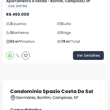
Apartamento à Venda - Bonfim, Campinas/ SP
Cód. 214794
R$ 450.000
3
Quartos
1
Suíte
2
Banheiros
1
Vaga
63
m²
Privativo
78
m²
Total
Ver Detalhes
Condomínio Spazio Costa Do Sol
Germânia, Bonfim, Campinas, SP
Comodidades