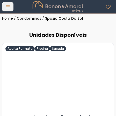
Abrir menu
Home
/
Condomínios
/
Spazio Costa Do Sol
Unidades Disponíveis
Aceita Permuta
Piscina
Sacada
Veja
Mais
+
15
foto
s