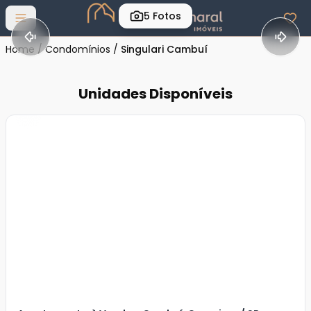
5
Fotos
Abrir menu
Home
/
Condomínios
/
Singulari Cambuí
Unidades Disponíveis
Veja
Mais
+
20
foto
s