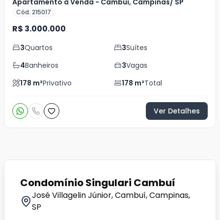
Apartamento à Venda - Cambuí, Campinas/ SP
Cód. 215017
R$ 3.000.000
3
Quartos
3
Suítes
4
Banheiros
3
Vagas
178
m²
Privativo
178
m²
Total
Ver Detalhes
Condomínio Singulari Cambuí
José Villagelin Júnior, Cambuí, Campinas,
SP