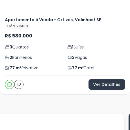
Apartamento à Venda - Ortizes, Valinhos/ SP
Cód. 216001
R$ 580.000
3
Quartos
1
Suíte
2
Banheiros
2
Vagas
77
m²
Privativo
77
m²
Total
Ver Detalhes