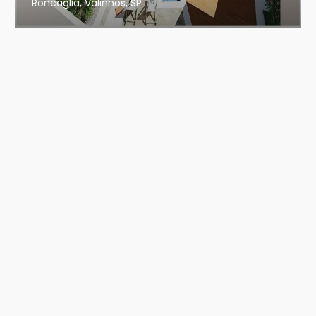
Roncáglia, Valinhos, SP