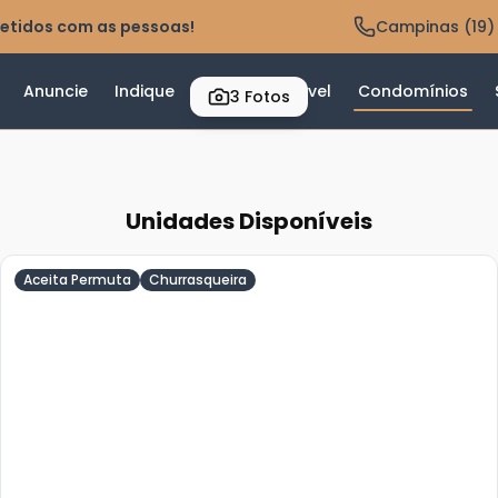
etidos com as pessoas!
Campinas (19)
Anuncie
Indique
Valor do Imóvel
Condomínios
3
Fotos
Unidades Disponíveis
Aceita Permuta
Churrasqueira
Veja
Mais
+
12
foto
s