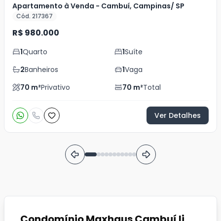
Apartamento à Venda - Cambuí, Campinas/ SP
Cód. 217367
R$ 980.000
1
Quarto
1
Suíte
2
Banheiros
1
Vaga
70
m²
Privativo
70
m²
Total
Ver Detalhes
Condomínio Maxhaus Cambuí Ii