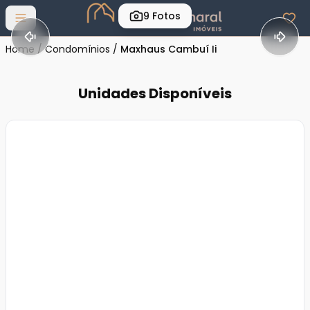
9
Fotos
Abrir menu
Home
/
Condomínios
/
Maxhaus Cambuí Ii
Unidades Disponíveis
Veja
Mais
+
28
foto
s