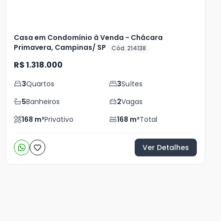
Casa em Condomínio à Venda - Chácara
Primavera, Campinas/ SP
Cód. 214138
R$ 1.318.000
3
Quartos
3
Suítes
5
Banheiros
2
Vagas
168
m²
Privativo
168
m²
Total
Ver Detalhes