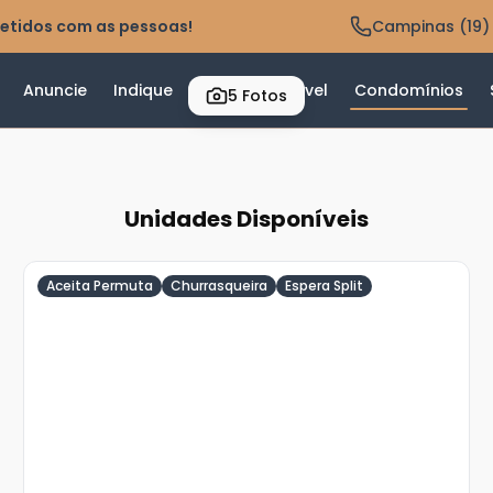
etidos com as pessoas!
Campinas (19)
Anuncie
Indique
Valor do Imóvel
Condomínios
5
Fotos
Unidades Disponíveis
Aceita Permuta
Churrasqueira
Espera Split
Veja
Mais
+
26
foto
s