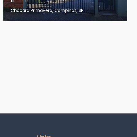
Ii
Chácara Primavera, Campinas, SP