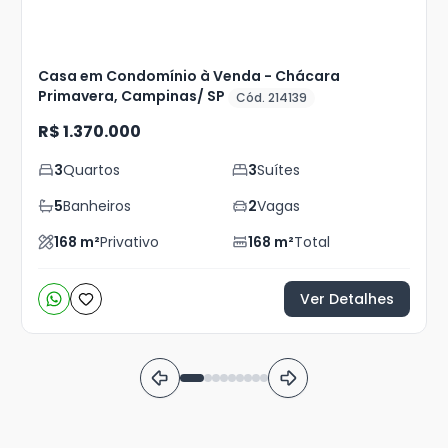
Casa em Condomínio à Venda - Chácara
Primavera, Campinas/ SP
Cód. 214139
R$ 1.370.000
3
Quartos
3
Suítes
5
Banheiros
2
Vagas
168
m²
Privativo
168
m²
Total
Ver Detalhes