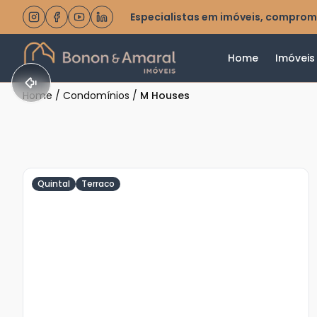
Especialistas em imóveis, comprom
Home
Imóveis
Home
/
Condomínios
/
M Houses
Quintal
Terraco
Veja
Mais
+
22
foto
s