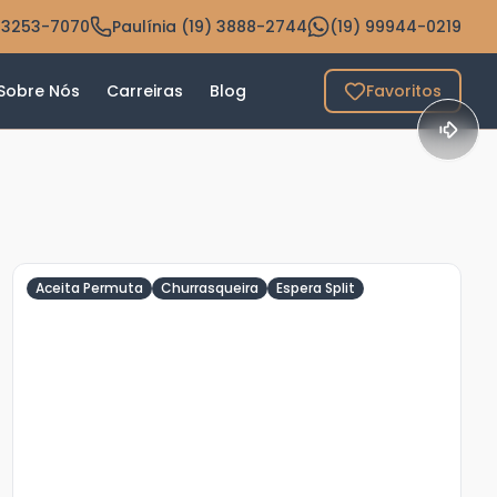
 3253-7070
Paulínia (19) 3888-2744
(19) 99944-0219
Sobre Nós
Carreiras
Blog
Favoritos
Aceita Permuta
Churrasqueira
Espera Split
Veja
Mais
+
22
foto
s