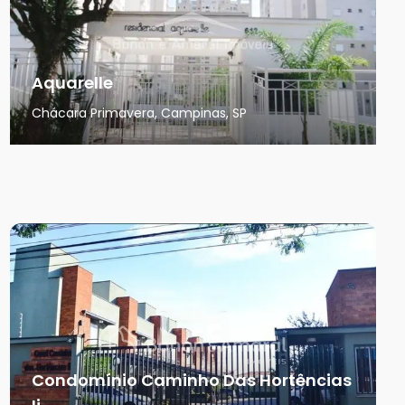
Aquarelle
Chácara Primavera, Campinas, SP
Condomínio Caminho Das Hortências