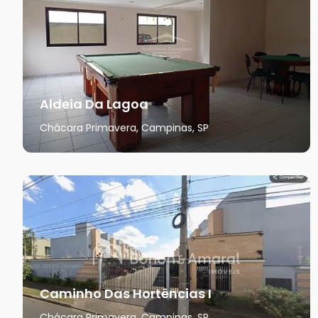
Aldeia Da Lagoa
Chácara Primavera, Campinas, SP
Caminho Das Hortências I
Chácara Primavera, Campinas, SP