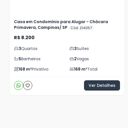
Casa em Condomínio para Alugar - Chácara
Primavera, Campinas/ SP
Cód. 214057
R$ 8.200
3
Quartos
3
Suítes
5
Banheiros
2
Vagas
168
m²
Privativo
168
m²
Total
Ver Detalhes