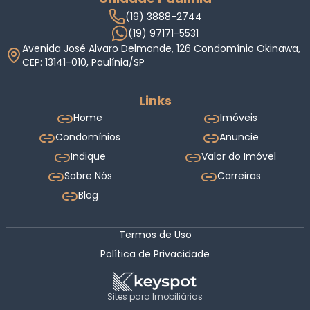
(19) 3888-2744
(19) 97171-5531
Avenida José Alvaro Delmonde, 126 Condomínio Okinawa,
CEP: 13141-010, Paulínia/SP
Links
Home
Imóveis
Condomínios
Anuncie
Indique
Valor do Imóvel
Sobre Nós
Carreiras
Blog
Termos de Uso
Política de Privacidade
Sites para Imobiliárias