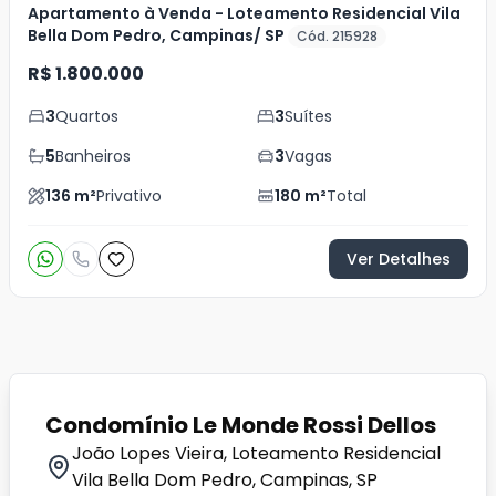
Apartamento à Venda - Loteamento Residencial Vila
Bella Dom Pedro, Campinas/ SP
Cód. 215928
R$ 1.800.000
3
Quartos
3
Suítes
5
Banheiros
3
Vagas
136
m²
Privativo
180
m²
Total
Ver Detalhes
Condomínio Le Monde Rossi Dellos
João Lopes Vieira, Loteamento Residencial
Vila Bella Dom Pedro, Campinas, SP