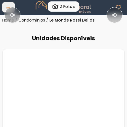
12
Fotos
Abrir menu
Home
/
Condomínios
/
Le Monde Rossi Dellos
Unidades Disponíveis
Veja
Mais
+
32
foto
s