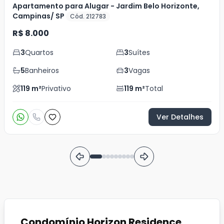
Apartamento para Alugar - Jardim Belo Horizonte,
Campinas/ SP
Cód. 212783
R$ 8.000
3
Quartos
3
Suítes
5
Banheiros
3
Vagas
119
m²
Privativo
119
m²
Total
Ver Detalhes
Condomínio Horizon Residence