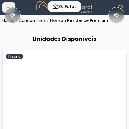
30
Fotos
Abrir menu
Home
/
Condomínios
/
Horizon Residence Premium
Unidades Disponíveis
Piscina
Veja
Mais
+
19
foto
s