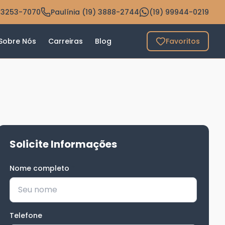
 3253-7070
Paulínia (19) 3888-2744
(19) 99944-0219
Sobre Nós
Carreiras
Blog
Favoritos
Solicite Informações
Nome completo
*
Telefone
*