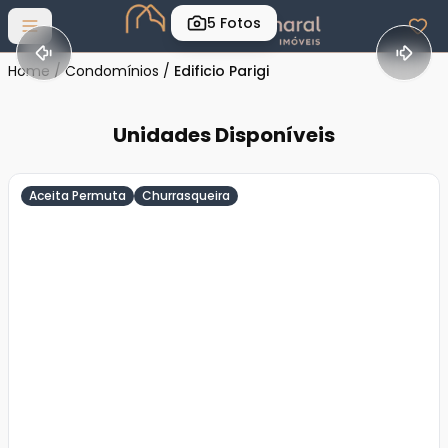
5
Fotos
Abrir menu
Home
/
Condomínios
/
Edificio Parigi
Unidades Disponíveis
Aceita Permuta
Churrasqueira
Veja
Mais
+
14
foto
s