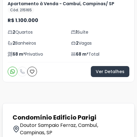
Apartamento à Venda - Cambuí, Campinas/ SP
Cód. 215165
R$ 1.100.000
2
Quartos
1
Suíte
2
Banheiros
2
Vagas
68
m²
Privativo
68
m²
Total
Ver Detalhes
Condomínio Edificio Parigi
Doutor Sampaio Ferraz, Cambuí,
Campinas, SP