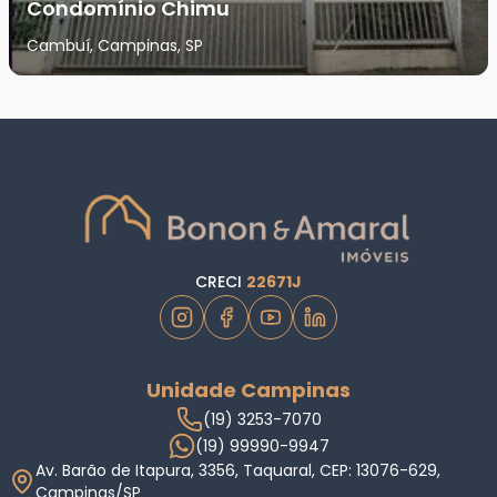
Condomínio Chimu
Cambuí, Campinas, SP
CRECI
22671J
Unidade Campinas
(19) 3253-7070
(19) 99990-9947
Av. Barão de Itapura, 3356, Taquaral, CEP: 13076-629,
Campinas/SP