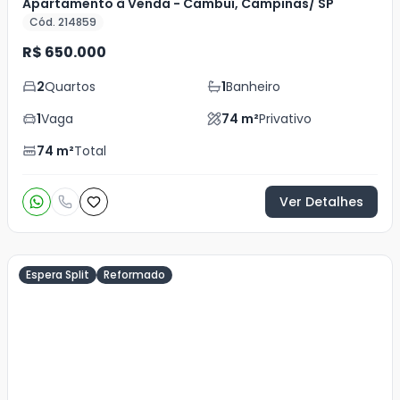
Apartamento à Venda - Cambuí, Campinas/ SP
Cód. 214859
R$ 650.000
2
Quartos
1
Banheiro
1
Vaga
74
m²
Privativo
74
m²
Total
Ver Detalhes
Espera Split
Reformado
Veja
Mais
+
10
foto
s