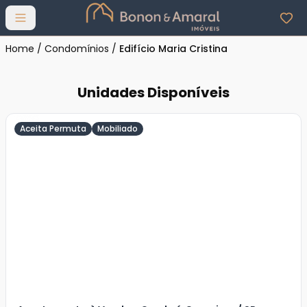
Abrir menu
Home
/
Condomínios
/
Edifício Maria Cristina
Unidades Disponíveis
Aceita Permuta
Mobiliado
Veja
Mais
+
19
foto
s