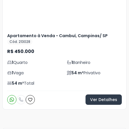
Apartamento à Venda - Cambuí, Campinas/ SP
Cód. 213028
R$ 450.000
1
Quarto
1
Banheiro
1
Vaga
54
m²
Privativo
54
m²
Total
Ver Detalhes