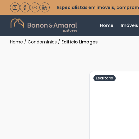
Especialistas em imóveis, comprom
Home
Imóveis
Home
/
Condomínios
/
Edifício Limoges
Escritorio
Veja
Mais
+
3
foto
s