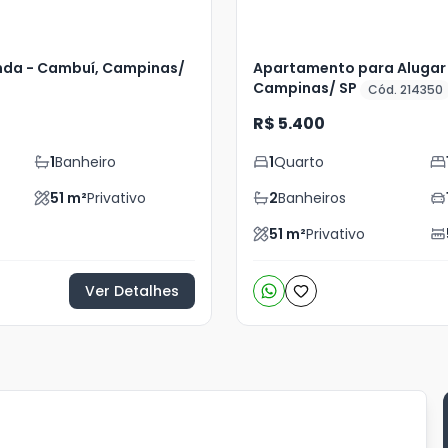
da - Cambuí, Campinas/
Apartamento para Alugar
Campinas/ SP
Cód. 214350
R$ 5.400
1
Banheiro
1
Quarto
51
m²
Privativo
2
Banheiros
51
m²
Privativo
Ver Detalhes