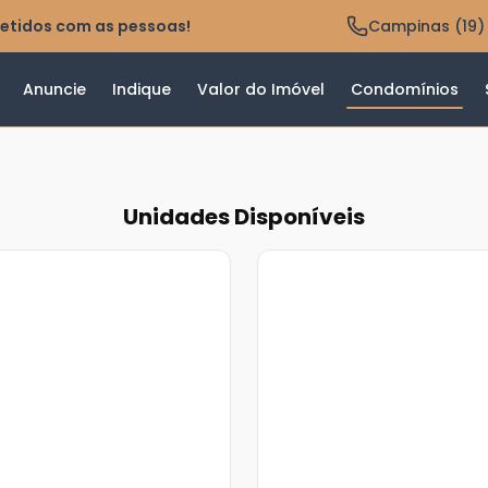
etidos com as pessoas!
Campinas (19)
Anuncie
Indique
Valor do Imóvel
Condomínios
Unidades Disponíveis
Veja
Mais
+
13
foto
s