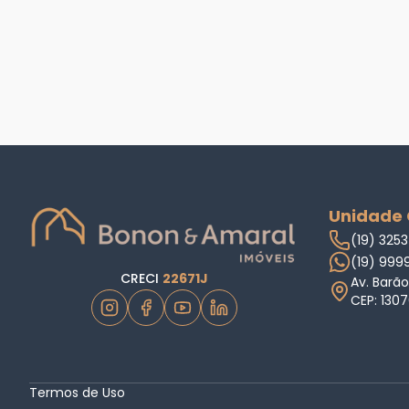
Unidade
(19) 325
(19) 99
CRECI
22671J
Av. Barão
CEP: 130
Termos de Uso