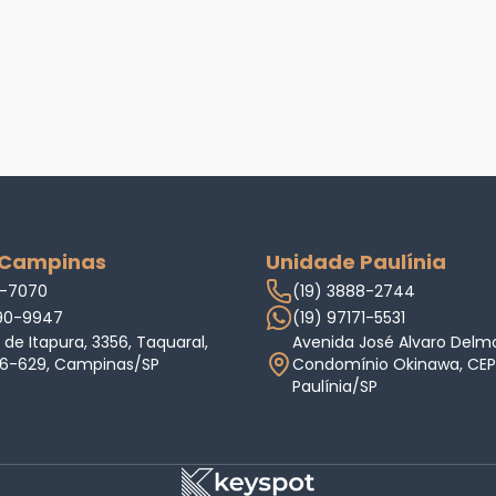
 Campinas
Unidade Paulínia
3-7070
(19) 3888-2744
990-9947
(19) 97171-5531
 de Itapura, 3356, Taquaral,
Avenida José Alvaro Delm
76-629, Campinas/SP
Condomínio Okinawa, CEP: 
Paulínia/SP