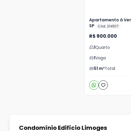
Apartamento à Ven
SP
Cód. 214517
R$ 900.000
1
Quarto
1
Vaga
51
m²
Total
Condomínio Edifício Limoges