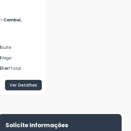
 - Cambuí,
1
Suíte
1
Vaga
51
m²
Total
Ver Detalhes
Solicite Informações