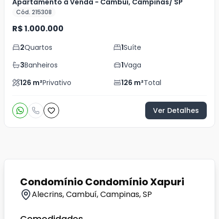
Apartamento à Venda - Cambuí, Campinas/ SP
Cód. 215308
R$ 1.000.000
2
Quartos
1
Suíte
3
Banheiros
1
Vaga
126
m²
Privativo
126
m²
Total
Ver Detalhes
Condomínio Condomínio Xapuri
Alecrins, Cambuí, Campinas, SP
Comodidades