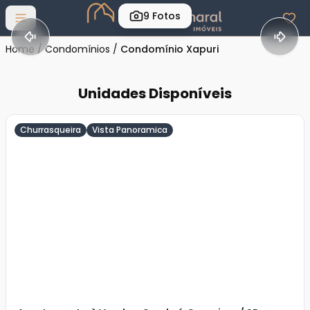
9
Fotos
Abrir menu
Home
/
Condomínios
/
Condomínio Xapuri
Unidades Disponíveis
Churrasqueira
Vista Panoramica
Veja
Mais
+
11
foto
s